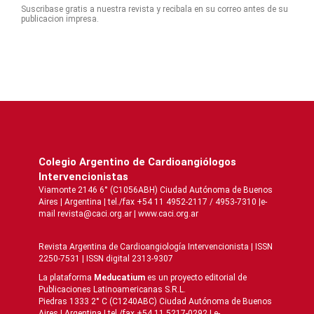
Suscribase gratis a nuestra revista y recibala en su correo antes de su
publicacion impresa.
Colegio Argentino de Cardioangiólogos
Intervencionistas
Viamonte 2146 6° (C1056ABH) Ciudad Autónoma de Buenos
Aires | Argentina | tel./fax +54 11 4952-2117 / 4953-7310 |e-
mail revista@caci.org.ar |
www.caci.org.ar
Revista Argentina de Cardioangiologí­a Intervencionista | ISSN
2250-7531 | ISSN digital 2313-9307
La plataforma
Meducatium
es un proyecto editorial de
Publicaciones Latinoamericanas S.R.L.
Piedras 1333 2° C (C1240ABC) Ciudad Autónoma de Buenos
Aires | Argentina | tel./fax +54 11 5217-0292 | e-