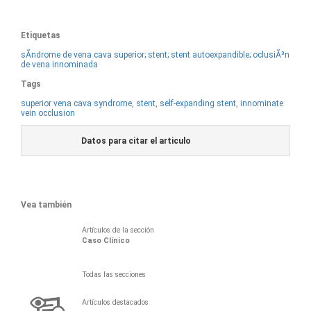
Etiquetas
sÃ­ndrome de vena cava superior; stent; stent autoexpandible; oclusiÃ³n
de vena innominada
Tags
superior vena cava syndrome
,
stent
,
self-expanding stent
,
innominate
vein occlusion
Datos para citar el articulo
Vea también
Artículos de la sección
Caso Clínico
Todas las secciones
Artículos destacados