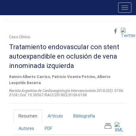
Toggl
navig
Caso Clínico
Tratamiento endovascular con stent
autoexpandible en oclusión de vena
innominada izquierda
Ramón Alberto Carrizo, Patricio Vicente Potrino, Alberto
Leopoldo Becerra
Revista Argentina de Cardioangiologí­a Intervencionista 2018;(02): 0106-
0108
| Doi: 10.30567/RACI/201802/0106-0108
Resumen
Artículo
Bibliografía
Autores
PDF