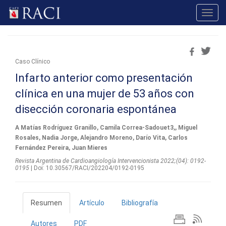
Toggl
navig
Caso Clínico
Infarto anterior como presentación
clínica en una mujer de 53 años con
disección coronaria espontánea
A Matías Rodríguez Granillo, Camila Correa-Sadouet3,, Miguel
Rosales, Nadia Jorge, Alejandro Moreno, Darío Vita, Carlos
Fernández Pereira, Juan Mieres
Revista Argentina de Cardioangiologí­a Intervencionista 2022;(04): 0192-
0195
| Doi: 10.30567/RACI/202204/0192-0195
Resumen
Artículo
Bibliografía
Autores
PDF