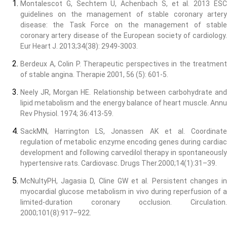
Montalescot G, Sechtem U, Achenbach S, et al. 2013 ESC
guidelines on the management of stable coronary artery
disease: the Task Force on the management of stable
coronary artery disease of the European society of cardiology.
Eur Heart J. 2013;34(38): 2949-3003.
Berdeux A, Colin P. Therapeutic perspectives in the treatment
of stable angina. Therapie 2001, 56 (5): 601-5.
Neely JR, Morgan HE. Relationship between carbohydrate and
lipid metabolism and the energy balance of heart muscle. Annu
Rev Physiol. 1974; 36:413-59.
SackMN, Harrington LS, Jonassen AK et al. Coordinate
regulation of metabolic enzyme encoding genes during cardiac
development and following carvedilol therapy in spontaneously
hypertensive rats. Cardiovasc. Drugs Ther.2000;14(1):31–39.
McNultyPH, Jagasia D, Cline GW et al. Persistent changes in
myocardial glucose metabolism in vivo during reperfusion of a
limited-duration coronary occlusion. Circulation.
2000;101(8):917–922.