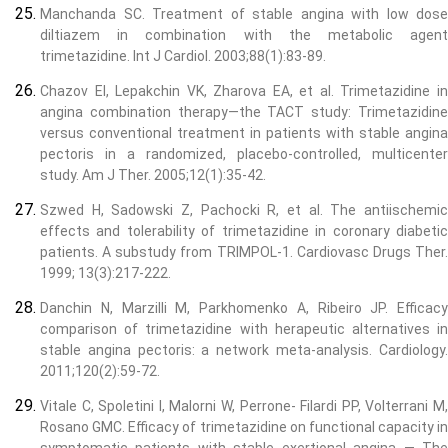
Manchanda SC. Treatment of stable angina with low dose
diltiazem in combination with the metabolic agent
trimetazidine. Int J Cardiol. 2003;88(1):83-89.
Chazov EI, Lepakchin VK, Zharova EA, et al. Trimetazidine in
angina combination therapy—the TACT study: Trimetazidine
versus conventional treatment in patients with stable angina
pectoris in a randomized, placebo-controlled, multicenter
study. Am J Ther. 2005;12(1):35-42.
Szwed H, Sadowski Z, Pachocki R, et al. The antiischemic
effects and tolerability of trimetazidine in coronary diabetic
patients. A substudy from TRIMPOL-1. Cardiovasc Drugs Ther.
1999; 13(3):217-222.
Danchin N, Marzilli M, Parkhomenko A, Ribeiro JP. Efficacy
comparison of trimetazidine with herapeutic alternatives in
stable angina pectoris: a network meta-analysis. Cardiology.
2011;120(2):59-72.
Vitale C, Spoletini I, Malorni W, Perrone- Filardi PP, Volterrani M,
Rosano GMC. Efficacy of trimetazidine on functional capacity in