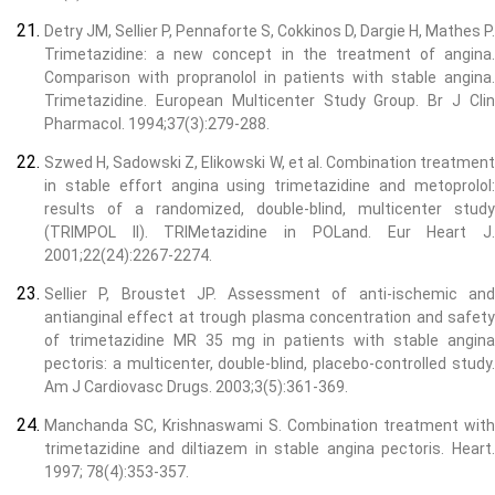
Detry JM, Sellier P, Pennaforte S, Cokkinos D, Dargie H, Mathes P.
Trimetazidine: a new concept in the treatment of angina.
Comparison with propranolol in patients with stable angina.
Trimetazidine. European Multicenter Study Group. Br J Clin
Pharmacol. 1994;37(3):279-288.
Szwed H, Sadowski Z, Elikowski W, et al. Combination treatment
in stable effort angina using trimetazidine and metoprolol:
results of a randomized, double-blind, multicenter study
(TRIMPOL II). TRIMetazidine in POLand. Eur Heart J.
2001;22(24):2267-2274.
Sellier P, Broustet JP. Assessment of anti-ischemic and
antianginal effect at trough plasma concentration and safety
of trimetazidine MR 35 mg in patients with stable angina
pectoris: a multicenter, double-blind, placebo-controlled study.
Am J Cardiovasc Drugs. 2003;3(5):361-369.
Manchanda SC, Krishnaswami S. Combination treatment with
trimetazidine and diltiazem in stable angina pectoris. Heart.
1997; 78(4):353-357.