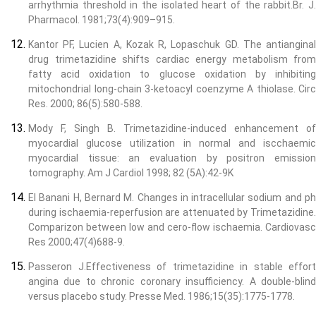
arrhythmia threshold in the isolated heart of the rabbit.Br. J.
Pharmacol. 1981;73(4):909–915.
Kantor PF, Lucien A, Kozak R, Lopaschuk GD. The antianginal
drug trimetazidine shifts cardiac energy metabolism from
fatty acid oxidation to glucose oxidation by inhibiting
mitochondrial long-chain 3-ketoacyl coenzyme A thiolase. Circ
Res. 2000; 86(5):580-588.
Mody F, Singh B. Trimetazidine-induced enhancement of
myocardial glucose utilization in normal and iscchaemic
myocardial tissue: an evaluation by positron emission
tomography. Am J Cardiol 1998; 82 (5A):42-9K
El Banani H, Bernard M. Changes in intracellular sodium and ph
during ischaemia-reperfusion are attenuated by Trimetazidine.
Comparizon between low and cero-flow ischaemia. Cardiovasc
Res 2000;47(4)688-9.
Passeron J.Effectiveness of trimetazidine in stable effort
angina due to chronic coronary insufficiency. A double-blind
versus placebo study. Presse Med. 1986;15(35):1775-1778.