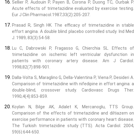
Sellier P, Audouin P, Payen B, Corona P, Duong TC, Ourbak P.
Acute effects of trimetazidine evaluated by exercise testing.
Eur J Clin Pharmacol.1987;33(2):205-207.
Prasad R, Singh HK. The efficacy of trimetazidine in stable
effort angina. A double blind placebo controlled study. Ind Med
J. 1989; 83(3):54-58.
Lu C, Dabrowski P, Fragasso G, Chierchia SL. Effects of
trimetazidine on ischemic left ventricular dysfunction in
patients with coronary artery disease. Am J Cardiol.
1998;82(7):898-901.
Dalla-Volta S, Maraglino G, Della-Valentina P, Viena P, Desideri A.
Comparison of trimetazidine with nifedipine in effort angina: a
double-blind, crossover study. Cardiovasc Drugs Ther.
1990;4(4):853-859.
Koylan N, Bilge AK, Adalet K, Mercanoglu, TTS Group.
Comparison of the effects of trimetazidine and diltiazem on
exercise performance in patients with coronary heart disease.
The Turkish trimetazidine study (TTS). Acta Cardiol. 2004;
59(6):644-650.