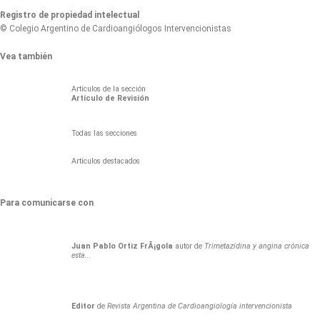
Registro de propiedad intelectual
© Colegio Argentino de Cardioangiólogos Intervencionistas
Vea también
Artículos de la sección
Artículo de Revisión
Todas las secciones
Artículos destacados
Para comunicarse con
Juan
Pablo
Ortiz FrÃ¡gola
autor de
Trimetazidina y angina crónica
esta...
Editor
de
Revista Argentina de Cardioangiología intervencionista