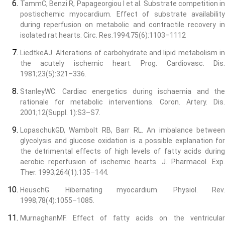
TammC, Benzi R, Papageorgiou I et al. Substrate competition in
postischemic myocardium. Effect of substrate availability
during reperfusion on metabolic and contractile recovery in
isolated rat hearts. Circ. Res.1994;75(6):1103–1112
LiedtkeAJ. Alterations of carbohydrate and lipid metabolism in
the acutely ischemic heart. Prog. Cardiovasc. Dis.
1981;23(5):321–336.
StanleyWC. Cardiac energetics during ischaemia and the
rationale for metabolic interventions. Coron. Artery. Dis.
2001;12(Suppl. 1):S3–S7.
LopaschukGD, Wambolt RB, Barr RL. An imbalance between
glycolysis and glucose oxidation is a possible explanation for
the detrimental effects of high levels of fatty acids during
aerobic reperfusion of ischemic hearts. J. Pharmacol. Exp.
Ther. 1993;264(1):135–144.
HeuschG. Hibernating myocardium. Physiol. Rev.
1998;78(4):1055–1085.
MurnaghanMF. Effect of fatty acids on the ventricular