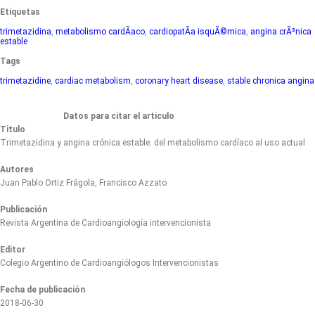
Etiquetas
trimetazidina
,
metabolismo cardÃ­aco
,
cardiopatÃ­a isquÃ©mica
,
angina crÃ³nica
estable
Tags
trimetazidine
,
cardiac metabolism
,
coronary heart disease
,
stable chronica angina
Datos para citar el articulo
Titulo
Trimetazidina y angina crónica estable: del metabolismo cardíaco al uso actual
Autores
Juan Pablo Ortiz Frágola, Francisco Azzato
Publicación
Revista Argentina de Cardioangiología intervencionista
Editor
Colegio Argentino de Cardioangiólogos Intervencionistas
Fecha de publicación
2018-06-30