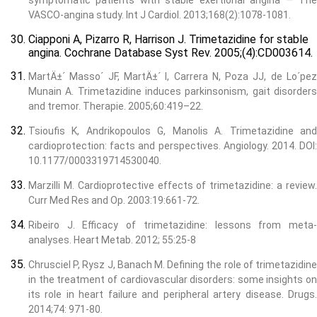
symptomatic patients with stable exertional angina — The
VASCO-angina study. Int J Cardiol. 2013;168(2):1078-1081.
Ciapponi A, Pizarro R, Harrison J. Trimetazidine for stable
angina. Cochrane Database Syst Rev. 2005;(4):CD003614.
MartÄ±´ Masso´ JF, MartÄ±´ I, Carrera N, Poza JJ, de Lo´pez
Munain A. Trimetazidine induces parkinsonism, gait disorders
and tremor. Therapie. 2005;60:419–22.
Tsioufis K, Andrikopoulos G, Manolis A. Trimetazidine and
cardioprotection: facts and perspectives. Angiology. 2014. DOI:
10.1177/0003319714530040.
Marzilli M. Cardioprotective effects of trimetazidine: a review.
Curr Med Res and Op. 2003:19:661-72.
Ribeiro J. Efficacy of trimetazidine: lessons from meta-
analyses. Heart Metab. 2012; 55:25-8
Chrusciel P, Rysz J, Banach M. Defining the role of trimetazidine
in the treatment of cardiovascular disorders: some insights on
its role in heart failure and peripheral artery disease. Drugs.
2014;74: 971-80.