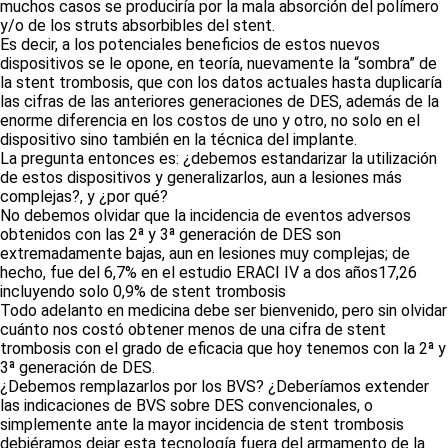
muchos casos se produciría por la mala absorción del polímero
y/o de los struts absorbibles del stent.
Es decir, a los potenciales beneficios de estos nuevos
dispositivos se le opone, en teoría, nuevamente la “sombra” de
la stent trombosis, que con los datos actuales hasta duplicaría
las cifras de las anteriores generaciones de DES, además de la
enorme diferencia en los costos de uno y otro, no solo en el
dispositivo sino también en la técnica del implante.
La pregunta entonces es: ¿debemos estandarizar la utilización
de estos dispositivos y generalizarlos, aun a lesiones más
complejas?, y ¿por qué?
No debemos olvidar que la incidencia de eventos adversos
obtenidos con las 2ª y 3ª generación de DES son
extremadamente bajas, aun en lesiones muy complejas; de
hecho, fue del 6,7% en el estudio ERACI IV a dos años17,26
incluyendo solo 0,9% de stent trombosis
Todo adelanto en medicina debe ser bienvenido, pero sin olvidar
cuánto nos costó obtener menos de una cifra de stent
trombosis con el grado de eficacia que hoy tenemos con la 2ª y
3ª generación de DES.
¿Debemos remplazarlos por los BVS? ¿Deberíamos extender
las indicaciones de BVS sobre DES convencionales, o
simplemente ante la mayor incidencia de stent trombosis
debiéramos dejar esta tecnología fuera del armamento de la