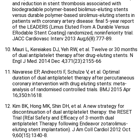
and reduction in stent thrombosis associated with
biodegradable polymer-based biolimus-eluting stents
versus durable polymer-based sirolimus-eluting stents in
patients with coronary artery disease: final 5-year report
of the LEADERS (Limus Eluted From A Durable Versus
ERodable Stent Coating) randomized, noninferiority trial.
JACC Cardiovasc Interv 2013 Aug;6(8):777-89.
Mauri L, Kereiakes DJ, Yeh RW, et al. Twelve or 30 months
of dual antiplatelet therapy after drug-eluting stents. N
Engl J Med. 2014 Dec 4;371(23):2155-66
Navarese EP, Andreotti F, Schulze V, et al. Optimal
duration of dual antiplatelet therapy after percutaneous
coronary intervention with drug eluting stents: meta-
analysis of randomised controlled trials. BMJ 2015 Apr
16;350:h1618.
Kim BK, Hong MK, Shin DH, et al. A new strategy for
discontinuation of dual antiplatelet therapy: the RESET
Trial (REal Safety and Efficacy of 3-month dual
antiplatelet Therapy following Endeavor zotarolimus-
eluting stent implantation). J Am Coll Cardiol 2012 Oct
9;60(15):1340-8.