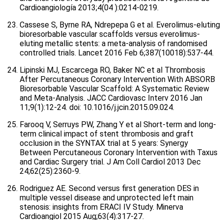
Cardioangiología 2013;4(04 ):0214-0219.
Cassese S, Byrne RA, Ndrepepa G et al. Everolimus-eluting
bioresorbable vascular scaffolds versus everolimus-
eluting metallic stents: a meta-analysis of randomised
controlled trials. Lancet 2016 Feb 6;387(10018):537-44.
Lipinski MJ, Escarcega RO, Baker NC et al Thrombosis
After Percutaneous Coronary Intervention With ABSORB
Bioresorbable Vascular Scaffold: A Systematic Review
and Meta-Analysis. JACC Cardiovasc Interv 2016 Jan
11;9(1):12-24. doi: 10.1016/j.jcin.2015.09.024.
Farooq V, Serruys PW, Zhang Y et al Short-term and long-
term clinical impact of stent thrombosis and graft
occlusion in the SYNTAX trial at 5 years: Synergy
Between Percutaneous Coronary Intervention with Taxus
and Cardiac Surgery trial. J Am Coll Cardiol 2013 Dec
24;62(25):2360-9.
Rodriguez AE. Second versus first generation DES in
multiple vessel disease and unprotected left main
stenosis: insights from ERACI IV Study. Minerva
Cardioangiol 2015 Aug;63(4):317-27.