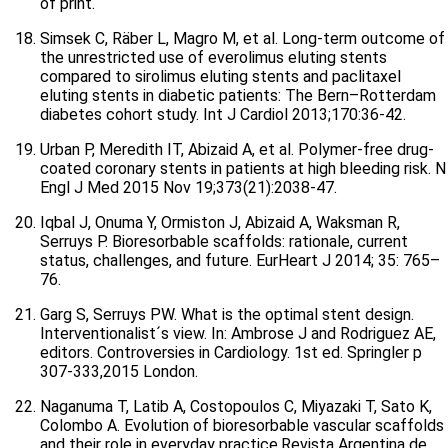
of print.
Simsek C, Räber L, Magro M, et al. Long-term outcome of
the unrestricted use of everolimus eluting stents
compared to sirolimus eluting stents and paclitaxel
eluting stents in diabetic patients: The Bern–Rotterdam
diabetes cohort study. Int J Cardiol 2013;170:36-42.
Urban P, Meredith IT, Abizaid A, et al. Polymer-free drug-
coated coronary stents in patients at high bleeding risk. N
Engl J Med 2015 Nov 19;373(21):2038-47.
Iqbal J, Onuma Y, Ormiston J, Abizaid A, Waksman R,
Serruys P. Bioresorbable scaffolds: rationale, current
status, challenges, and future. EurHeart J 2014; 35: 765–
76.
Garg S, Serruys PW. What is the optimal stent design.
Interventionalist´s view. In: Ambrose J and Rodriguez AE,
editors. Controversies in Cardiology. 1st ed. Springler p
307-333,2015 London.
Naganuma T, Latib A, Costopoulos C, Miyazaki T, Sato K,
Colombo A. Evolution of bioresorbable vascular scaffolds
and their role in everyday practice.Revista Argentina de