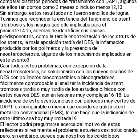
comparar distintos períodos de tratamiento con DAPT, algunos
de ellos tan cortos como 3 meses o incluso menos12,13.
Sin embargo, estos resultados no fueron sencillos de lograr.
Tuvimos que reconocer la existencia del fenómeno de stent
trombosis y los riesgos que ello implicaba para el
paciente14,15, además de identificar sus causas
predisponentes, como la tardía endotelización de los struts de
los stents, la mala aposición tardía del DES, la inflamación
producida por los polímeros y la presencia de
neoaterosclerosis, algunos de los mecanismos implicados en
este evento3.
Casi todos estos problemas, con excepción de la
neoaterosclerosis, se solucionaron con los nuevos diseños de
DES con polímeros biocompatibles o biodegradables,
fácilmente comprobable al analizar la incidencia de stent
trombosis tardía o muy tardía de los estudios clínicos con
estos nuevos DES, aun en lesiones muy complejas16-18. La
incidencia de este evento, incluso con períodos muy cortos de
DAPT, es comparable o menor que cuando se utiliza stent
metálico convencional (BMS), lo que hace que la indicación de
este último sea hoy muy limitada19.
El lector podrá preguntarse acerca del motivo de estas
reflexiones si realmente el problema estuviera casi solucionado,
pero, sin embargo, parece que nosotros los cardiólogos