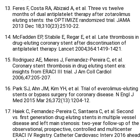
Feres F, Costa RA, Abizaid A, et al. Three vs twelve
months of dual antiplatelet therapy after zotarolimus
eluting stents: the OPTIMIZE randomized trial. JAMA
2013 Dec 18;310(23):2510-22.
McFadden EP, Stabile E, Regar E, et al. Late thrombosis in
drug-eluting coronary stent after discontinuation of
antiplatelet therapy. Lancet 2004;364:1419-1421.
Rodriguez AE, Mieres J, Fernandez-Pereira C, et al.
Coronary stent thrombosis in drug eluting stent era:
insights from ERACI III trial. J Am Coll Cardiol
2006;47:205-207.
Park SJ, Ahn JM, Kim YH, et al. Trial of everolimus-eluting
stents or bypass surgery for coronary disease. N Engl J
Med 2015 Mar 26;372(13):1204-12.
Haiek C, Fernandez-Pereira C, Santaera C, et al. Second
vs. first generation drug eluting stents in multiple vessel
disease and left main stenosis: two-year follow-up of the
observational, prospective, controlled and multicenter
ERACI IV Registry. Catheter Cardiovasc Interv 2016 ahead