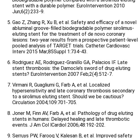
stent with a durable polymer. EuroIntervention 2010
Jun;6(2):233-9.
Gao Z, Zhang R, Xu B, et al. Safety and efficacy of a novel
abluminal groove-filled biodegradable polymer sirolimus-
eluting stent for the treatment of de novo coronary
lesions: two-year results from a prospective patient-level
pooled analysis of TARGET trials. Catheter Cardiovasc
Interv 2015 Mar;85Suppl 1:734-43.
Rodriguez AE, Rodriguez-Granillo GA, Palacios IF. Late
stent thrombosis: the Damocle’s sword of drug eluting
stents? EuroIntervention 2007 Feb;2(4):512-7.
Virmani R, Guagliumi G, Farb A, et al. Localized
hypersensitivity and late coronary thrombosis secondary
to a sirolimus eluting stent. Should we be cautious?
Circulation 2004;109:701-705.
Joner M, Finn AV, Farb A, et al. Pathology of drug eluting
stents in humans: Delayed healing and late thrombotic
events. J Am Col lCardiol 2006;48:192-202.
Serruys PW, Farooq V, Kalesan B, et al. Improved safety