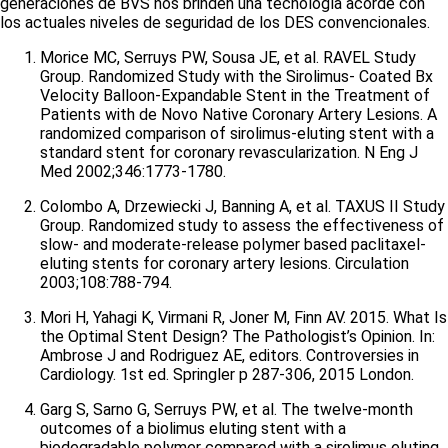
generaciones de BVS nos brinden una tecnología acorde con
los actuales niveles de seguridad de los DES convencionales.
Morice MC, Serruys PW, Sousa JE, et al. RAVEL Study
Group. Randomized Study with the Sirolimus- Coated Bx
Velocity Balloon-Expandable Stent in the Treatment of
Patients with de Novo Native Coronary Artery Lesions. A
randomized comparison of sirolimus-eluting stent with a
standard stent for coronary revascularization. N Eng J
Med 2002;346:1773-1780.
Colombo A, Drzewiecki J, Banning A, et al. TAXUS II Study
Group. Randomized study to assess the effectiveness of
slow- and moderate-release polymer based paclitaxel-
eluting stents for coronary artery lesions. Circulation
2003;108:788-794.
Mori H, Yahagi K, Virmani R, Joner M, Finn AV. 2015. What Is
the Optimal Stent Design? The Pathologist’s Opinion. In:
Ambrose J and Rodriguez AE, editors. Controversies in
Cardiology. 1st ed. Springler p 287-306, 2015 London.
Garg S, Sarno G, Serruys PW, et al. The twelve-month
outcomes of a biolimus eluting stent with a
biodegradable polymer compared with a sirolimus eluting