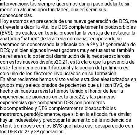
intervencionistas siempre queremos dar un paso adelante sin
medir, en algunas oportunidades, cuáles serán sus
consecuencias.
Hoy estamos en presencia de una nueva generación de DES, me
atrevería a decir la 4ta, los DES completamente bioabsorbibles
(BVS), los cuales, en teoría, presentan la ventaja de restaurar la
anatomía “natural” de la arteria coronaria, recuperando su
vasomoción conservando la eficacia de la 2ª y 3ª generación de
DES; y si bien algunos investigadores muy entusiastas también
se refieren a la potencial disminución de la neoaterosclerosis
con estos nuevos diseños20,21, está claro que la presencia de
este fenómeno es multifactorial y la acción del polímero es
solo uno de los factores involucrados en su formación.
En años recientes hemos visto varios estudios aleatorizados en
grupos muy seleccionados de pacientes que utilizan BVS, de
hecho en nuestra revista hemos tenido el honor de leer la
experiencia de pioneros en esta área22, y las primeras
experiencias que compararon DES con polímeros
biocompatibles y DES completamente bioabsorbibles
mostraron, paradójicamente, que si bien la eficacia fue similar,
hay un indeseable y preocupante aumento de la incidencia de
stent trombosis con los BVS que había casi desaparecido con
los DES de 2ª y 3ª generación.