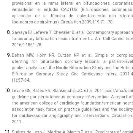
provisional en la rama lateral en bifurcaciones coronarias
verdaderas: el estudio CACTUS (Bifurcaciones coronarias:
aplicación de la técnica de aplastamiento con stents
liberadores de sirolimus). Circulation.2009;119:71–78.
Sawaya FJ, Lefevre T, Chevalier B, et al. Contemporary approach
to coronary bifurcation lesion tratment. J Am Coll Cardiol Intv
2016;9:1861-78.
Behan MW, Holm NR, Curzen NP et al. Simple or complex
stenting for bifurcation coronary lesions: a patient-level
pooled-analysis of the Nordic Bifurcation Study and the British
Bifurcation Coronary Study. Circ Cardiovasc Interv. 2011;4
(1):57-64.
Levine GN, Bates ER, Blankenship JC, et al. 2011 accf/aha/scai
guideline por percutaneous coronary intervention: A report of
the american college of cardiology foundation/american heart
association task force on practice guidelines and the society
for cardiovascular angiography and interventions. Circulation.
2011.
Suárez de Lezo J, Medina A, Martin P, et al. Predictors of ostial