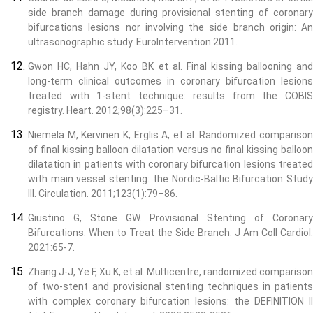
side branch damage during provisional stenting of coronary
bifurcations lesions nor involving the side branch origin: An
ultrasonographic study. EuroIntervention 2011.
Gwon HC, Hahn JY, Koo BK et al. Final kissing ballooning and
long-term clinical outcomes in coronary bifurcation lesions
treated with 1-stent technique: results from the COBIS
registry. Heart. 2012;98(3):225–31.
Niemelä M, Kervinen K, Erglis A, et al. Randomized comparison
of final kissing balloon dilatation versus no final kissing balloon
dilatation in patients with coronary bifurcation lesions treated
with main vessel stenting: the Nordic-Baltic Bifurcation Study
III. Circulation. 2011;123(1):79–86.
Giustino G, Stone GW. Provisional Stenting of Coronary
Bifurcations: When to Treat the Side Branch. J Am Coll Cardiol.
2021:65-7.
Zhang J-J, Ye F, Xu K, et al. Multicentre, randomized comparison
of two-stent and provisional stenting techniques in patients
with complex coronary bifurcation lesions: the DEFINITION II