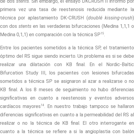
de dos
stents
. Sin embargo, el ensayo DKCRUSH II informó por
primera vez una tasa de reestenosis reducida mediante la
técnica por aplastamiento DK-CRUSH (
doublé kissing-crush
con dos
stents
en las verdaderas bifurcaciones (Medina 1,1,1 o
15
Medina 0,1,1) en comparación con la técnica SP
.
Entre los pacientes sometidos a la técnica SP, el tratamiento
óptimo del RS sigue siendo incierto. Un problema es si se debe
realizar una dilatación con KB final. En el Nordic-Baltic
Bifurcation Study III, los pacientes con lesiones bifurcadas
sometidos a técnica SP se asignaron al azar a realizarse o no
KB final. A los 8 meses de seguimiento no hubo diferencias
significativas en cuanto a reestenosis y eventos adversos
14
cardíacos mayores
. En nuestro trabajo tampoco se hallaron
diferencias significativas en cuanto a la permeabilidad del RS al
realizar o no la técnica de KB final. El otro interrogante en
cuanto a la técnica se refiere a si la angioplastia con balón