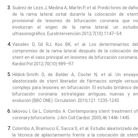
Suárez de Lezo J, Medina A, Martín P, et al. Predictores de daño
de la rama lateral ostial durante la colocación de stent
provisional de lesiones de bifurcación coronaria que no
involucran el origen de la rama lateral: un estudio
ultrasonográfico. EuroIntervención 2012;7(10):1147–54.
Vassilev D, Gil RJ, Koo BK, et al. Los determinantes del
compromiso de la rama lateral después de la colocación de
stent en el vaso principal en lesiones de bifurcación coronaria.
Kardiol Pol 2012;70(10):989–97.
Hildick-Smith D, de Belder A, Cooter N, et al. Un ensayo
aleatorizado de stent liberador de fármacos simple versus
complejo para lesiones en bifurcación: El estudio británico de
bifurcación coronaria: estrategias antiguas, nuevas y en
evolución (BBC ONE). Circulation. 2010;121 :1235-1243.
Iakovou I, Ge L, Colombo A. Contemporany stent treatment of
coronary bifurcations. J Am Coll Cardiol. 2005;46:1446-1445.
Colombo A, Bramucci E, Sacca S, et al. Estudio aleatorizado de
la técnica de aplastamiento frente a la colocación de stent