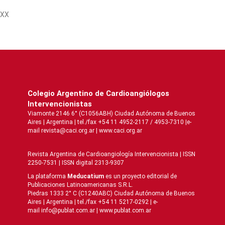
XX
Colegio Argentino de Cardioangiólogos
Intervencionistas
Viamonte 2146 6° (C1056ABH) Ciudad Autónoma de Buenos
Aires | Argentina | tel./fax +54 11 4952-2117 / 4953-7310 |e-
mail revista@caci.org.ar |
www.caci.org.ar
Revista Argentina de Cardioangiologí­a Intervencionista | ISSN
2250-7531 | ISSN digital 2313-9307
La plataforma
Meducatium
es un proyecto editorial de
Publicaciones Latinoamericanas S.R.L.
Piedras 1333 2° C (C1240ABC) Ciudad Autónoma de Buenos
Aires | Argentina | tel./fax +54 11 5217-0292 | e-
mail info@publat.com.ar |
www.publat.com.ar