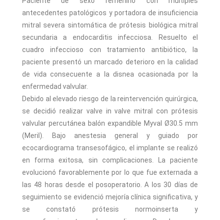
Paciente de sexo femenino con múltiples
antecedentes patológicos y portadora de insuficiencia
mitral severa sintomática de prótesis biológica mitral
secundaria a endocarditis infecciosa. Resuelto el
cuadro infeccioso con tratamiento antibiótico, la
paciente presentó un marcado deterioro en la calidad
de vida consecuente a la disnea ocasionada por la
enfermedad valvular.
Debido al elevado riesgo de la reintervención quirúrgica,
se decidió realizar valve in valve mitral con prótesis
valvular percutánea balón expandible Myval Ø30.5 mm
(Meril). Bajo anestesia general y guiado por
ecocardiograma transesofágico, el implante se realizó
en forma exitosa, sin complicaciones. La paciente
evolucionó favorablemente por lo que fue externada a
las 48 horas desde el posoperatorio. A los 30 días de
seguimiento se evidenció mejoría clínica significativa, y
se constató prótesis normoinserta y