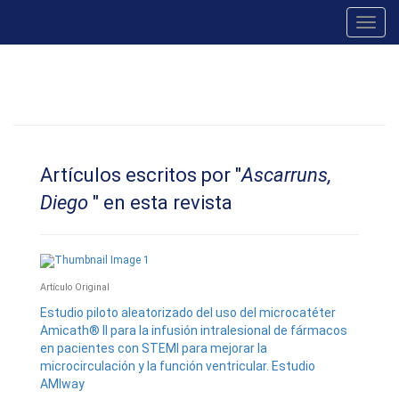
Toggl
navig
Artículos escritos por "
Ascarruns,
Diego
" en esta revista
Artí­culo Original
Estudio piloto aleatorizado del uso del microcatéter
Amicath® II para la infusión intralesional de fármacos
en pacientes con STEMI para mejorar la
microcirculación y la función ventricular. Estudio
AMIway