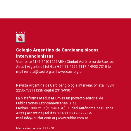
Colegio Argentino de Cardioangiólogos
Intervencionistas
Viamonte 2146 6° (C1056ABH) Ciudad Autónoma de Buenos
Aires | Argentina | tel./fax +54 11 4952-2117 / 4953-7310 |e-
mail revista@caci.org.ar |
www.caci.org.ar
Revista Argentina de Cardioangiologí­a Intervencionista | ISSN
2250-7531 | ISSN digital 2313-9307
La plataforma
Meducatium
es un proyecto editorial de
Publicaciones Latinoamericanas S.R.L.
Piedras 1333 2° C (C1240ABC) Ciudad Autónoma de Buenos
Aires | Argentina | tel./fax +54 11 5217-0292 | e-
mail info@publat.com.ar |
www.publat.com.ar
Meducatium versión 2.2.2.4 ST