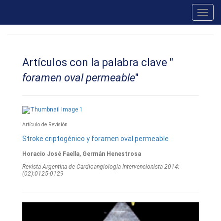
Toggl
navig
Artículos con la palabra clave "
foramen oval permeable
"
Artículo de Revisión
Stroke criptogénico y foramen oval permeable
Horacio José Faella, Germán Henestrosa
Revista Argentina de Cardioangiologí­a Intervencionista 2014;
(02):0125-0129