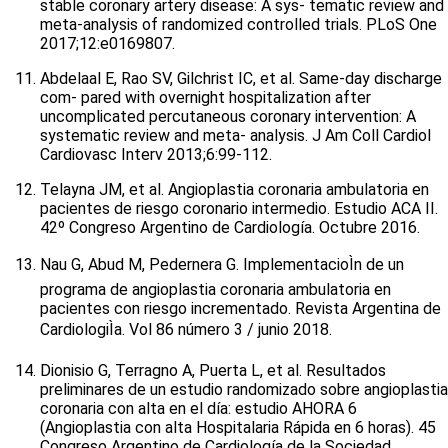
stable coronary artery disease: A sys- tematic review and
meta-analysis of randomized controlled trials. PLoS One
2017;12:e0169807.
Abdelaal E, Rao SV, Gilchrist IC, et al. Same-day discharge
com- pared with overnight hospitalization after
uncomplicated percutaneous coronary intervention: A
systematic review and meta- analysis. J Am Coll Cardiol
Cardiovasc Interv 2013;6:99-112.
Telayna JM, et al. Angioplastia coronaria ambulatoria en
pacientes de riesgo coronario intermedio. Estudio ACA II.
42º Congreso Argentino de Cardiología. Octubre 2016.
Nau G, Abud M, Pedernera G. ImplementacioÌn de un
programa de angioplastia coronaria ambulatoria en
pacientes con riesgo incrementado. Revista Argentina de
CardiologiÌa. Vol 86 número 3 / junio 2018.
Dionisio G, Terragno A, Puerta L, et al. Resultados
preliminares de un estudio randomizado sobre angioplastia
coronaria con alta en el día: estudio AHORA 6
(Angioplastia con alta Hospitalaria Rápida en 6 horas). 45
Congreso Argentino de Cardiología de la Sociedad