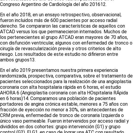
Congreso Argentino de Cardiología del año 2016
12
.
En el año 2018, en un ensayo retrospectivo, observacional,
fueron incluidos más de 600 pacientes por acceso radial
derecho. Se compararon las características de aquellos con
ATCAD
versus
los que permanecieron internados. Muchos de
los pertenecientes al grupo ATCAD eran mayores de 70 años,
con disfunción ventricular, algunos con enfermedad de tronco o
cirugía de revascularización previa y otros criterios de alto
riesgo. Los resultados de este estudio no difirieron entre
ambos grupos
13
.
En el año 2019 presentamos nuestra primera experiencia
randomizada, prospectiva, comparativa, sobre el tratamiento de
pacientes seleccionados para la realización de una angioplastia
coronaria con alta hospitalaria rápida en 6 horas, el estudio
AHORA 6 (Angioplastia coronaria con alta HOspitalaria RÁpida
en 6 horas)
14
. Comparamos una población de pacientes
portadores de angina crónica estable, menores a 75 años con
fracción de eyección no menor a 30%, sin antecedentes de
CRM previa, enfermedad de tronco de coronaria Izquierda o
único vaso permeable. Fueron intervenidos por acceso radial y
divididos en dos cohortes: grupo intervención (G1) y grupo
control (G2). El G1, en caso de lograr una ATC con resultado