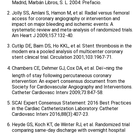
Madrid, Marbán Libros, S. L. 2004: Prefacio.
Jolly SS, Amlani S, Hamon M, et al. Radial versus femoral
access for coronary angiography or intervention and
impact on major bleeding and ischemic events: A
systematic review and meta-analysis of randomized trials.
Am Heart J 2009;157:132-40.
Cutlip DE, Baim DS, Ho KKL, et al. Stent thrombosis in the
modern era a pooled analysis of multicenter coronary
stent clinical trial. Circulation 2001;103:1967-71.
Chambers CE, Dehmer GJ, Cox DA, et al. Deï¬ning the
length of stay following percutaneous coronary
intervention: An expert consensus document from the
Society for Cardiovascular Angiography and Interventions.
Catheter Cardiovasc Interv 2009;73:847-58.
SCAI Expert Consensus Statement: 2016 Best Practices
in the Cardiac Catheterization Laboratory. Catheter
Cardiovasc Interv 2016;88(3):407-23.
Heyde GS, Koch KT, de Winter RJ, et al. Randomized trial
comparing same-day discharge with overnight hospital