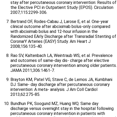
stay after percutaneous coronary intervention: Results of
the Elective PCI in Outpatient Study (EPOS). Circulation
2007;115:2299-306.
Bertrand OF, Rodes-Cabau J, Larose E, et al. One-year
clinical outcome after abciximab bolus-only compared
with abciximab bolus and 12-hour infusion in the
Randomized EArly Discharge after Transradial Stenting of
CoronarY Arteries (EASY) Study. Am Heart J
2008;156:135-40.
Rao SV, Kaltenbach LA, Weintraub WS, et al. Prevalence
and outcomes of same-day dis- charge after elective
percutaneous coronary intervention among older patients.
JAMA 2011;306:1461-7.
Brayton KM, Patel VG, Stave C, de Lemos JA, Kumbhani
DJ. Same- day discharge after percutaneous coronary
intervention: A meta- analysis. J Am Coll Cardiol
2013;62:275-85.
Bundhun PK, Soogund MZ, Huang WQ. Same day
discharge versus overnight stay in the hospital following
percutaneous coronary intervention in patients with