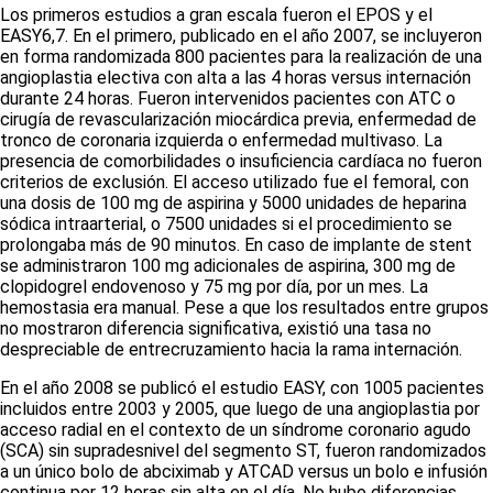
Los primeros estudios a gran escala fueron el EPOS y el
EASY
6,7
. En el primero, publicado en el año 2007, se incluyeron
en forma randomizada 800 pacientes para la realización de una
angioplastia electiva con alta a las 4 horas
versus
internación
durante 24 horas. Fueron intervenidos pacientes con ATC o
cirugía de revascularización miocárdica previa, enfermedad de
tronco de coronaria izquierda o enfermedad multivaso. La
presencia de comorbilidades o insuficiencia cardíaca no fueron
criterios de exclusión. El acceso utilizado fue el femoral, con
una dosis de 100 mg de aspirina y 5000 unidades de heparina
sódica intraarterial, o 7500 unidades si el procedimiento se
prolongaba más de 90 minutos. En caso de implante de
stent
se administraron 100 mg adicionales de aspirina, 300 mg de
clopidogrel endovenoso y 75 mg por día, por un mes. La
hemostasia era manual. Pese a que los resultados entre grupos
no mostraron diferencia significativa, existió una tasa no
despreciable de entrecruzamiento hacia la rama internación.
En el año 2008 se publicó el estudio EASY, con 1005 pacientes
incluidos entre 2003 y 2005, que luego de una angioplastia por
acceso radial en el contexto de un síndrome coronario agudo
(SCA) sin supradesnivel del segmento ST, fueron randomizados
a un único bolo de abciximab y ATCAD
versus
un bolo e infusión
continua por 12 horas sin alta en el día. No hubo diferencias