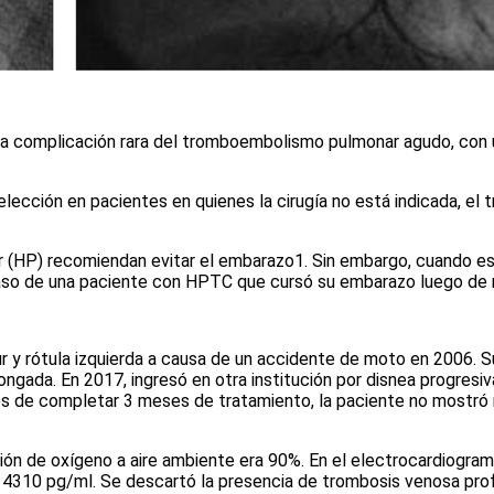
 complicación rara del tromboembolismo pulmonar agudo, con un 
ección en pacientes en quienes la cirugía no está indicada, el 
r (HP) recomiendan evitar el embarazo
1
. Sin embargo, cuando e
caso de una paciente con HPTC que cursó su embarazo luego de r
 y rótula izquierda a causa de un accidente de moto en 2006. Su
longada. En 2017, ingresó en otra institución por disnea progr
és de completar 3 meses de tratamiento, la paciente no mostró m
ción de oxígeno a aire ambiente era 90%. En el electrocardiogra
 de 4310 pg/ml. Se descartó la presencia de trombosis venosa p