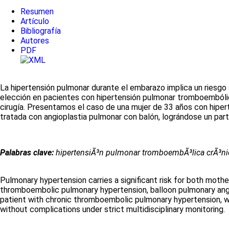
Resumen
Artículo
Bibliografía
Autores
PDF
La hipertensión pulmonar durante el embarazo implica un riesgo 
elección en pacientes con hipertensión pulmonar tromboembólica 
cirugía. Presentamos el caso de una mujer de 33 años con hiper
tratada con angioplastia pulmonar con balón, lográndose un parto
Palabras clave:
hipertensiÃ³n pulmonar tromboembÃ³lica crÃ³nic
Pulmonary hypertension carries a significant risk for both moth
thromboembolic pulmonary hypertension, balloon pulmonary angi
patient with chronic thromboembolic pulmonary hypertension, 
without complications under strict multidisciplinary monitoring.