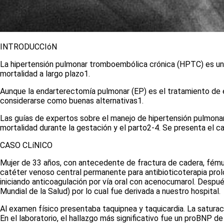
INTRODUCCIóN
La hipertensión pulmonar tromboembólica crónica (HPTC) es una
mortalidad a largo plazo
1
.
Aunque la endarterectomía pulmonar (EP) es el tratamiento de el
considerarse como buenas alternativas
1
.
Las guías de expertos sobre el manejo de hipertensión pulmona
mortalidad durante la gestación y el parto
2-4
. Se presenta el 
CASO CLíNICO
Mujer de 33 años, con antecedente de fractura de cadera, fémur
catéter venoso central permanente para antibioticoterapia pro
iniciando anticoagulación por vía oral con acenocumarol. Despu
Mundial de la Salud) por lo cual fue derivada a nuestro hospital.
Al examen físico presentaba taquipnea y taquicardia. La satura
En el laboratorio, el hallazgo más significativo fue un proBNP