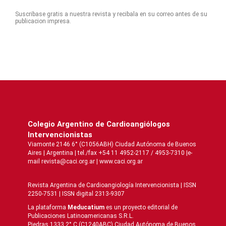
Suscribase gratis a nuestra revista y recibala en su correo antes de su
publicacion impresa.
Colegio Argentino de Cardioangiólogos
Intervencionistas
Viamonte 2146 6° (C1056ABH) Ciudad Autónoma de Buenos
Aires | Argentina | tel./fax +54 11 4952-2117 / 4953-7310 |e-
mail revista@caci.org.ar |
www.caci.org.ar
Revista Argentina de Cardioangiologí­a Intervencionista | ISSN
2250-7531 | ISSN digital 2313-9307
La plataforma
Meducatium
es un proyecto editorial de
Publicaciones Latinoamericanas S.R.L.
Piedras 1333 2° C (C1240ABC) Ciudad Autónoma de Buenos