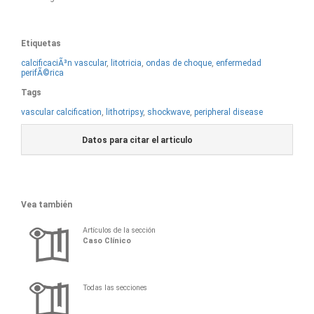
Etiquetas
calcificaciÃ³n vascular
,
litotricia
,
ondas de choque
,
enfermedad
perifÃ©rica
Tags
vascular calcification
,
lithotripsy
,
shockwave
,
peripheral disease
Datos para citar el articulo
Vea también
Artículos de la sección
Caso Clínico
Todas las secciones