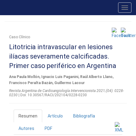
Toggl
navig
Caso Clínico
Litotricia intravascular en lesiones
ilíacas severamente calcificadas.
Primer caso periférico en Argentina
Ana Paula Mollón, Ignacio Luis Paganini, Raúl Alberto Llano,
Francisco Peralta Bazán, Guillermo Lacour
Revista Argentina de Cardioangiologí­a Intervencionista 2021;(04): 0228-
0230
| Doi: 10.30567/RACI/202104/0228-0230
Resumen
Artículo
Bibliografía
Autores
PDF