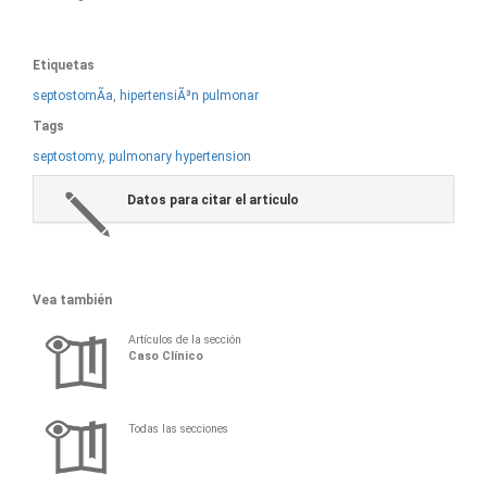
Etiquetas
septostomÃ­a
,
hipertensiÃ³n pulmonar
Tags
septostomy
,
pulmonary hypertension
Datos para citar el articulo
Vea también
Artículos de la sección
Caso Clínico
Todas las secciones