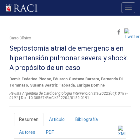
Toggl
navig
Caso Clínico
Septostomía atrial de emergencia en
hipertensión pulmonar severa y shock.
A propósito de un caso
Demis Federico Picone, Eduardo Gustavo Barrera, Fernando Di
Tommaso, Susana Beatriz Taboada, Enrique Domine
Revista Argentina de Cardioangiologí­a Intervencionista 2022;(04): 0189-
0191
| Doi: 10.30567/RACI/202204/0189-0191
Resumen
Artículo
Bibliografía
Autores
PDF