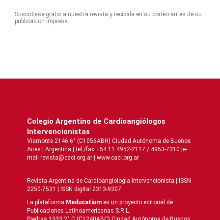
Suscribase gratis a nuestra revista y recibala en su correo antes de su
publicacion impresa.
Colegio Argentino de Cardioangiólogos
Intervencionistas
Viamonte 2146 6° (C1056ABH) Ciudad Autónoma de Buenos
Aires | Argentina | tel./fax +54 11 4952-2117 / 4953-7310 |e-
mail revista@caci.org.ar |
www.caci.org.ar
Revista Argentina de Cardioangiologí­a Intervencionista | ISSN
2250-7531 | ISSN digital 2313-9307
La plataforma
Meducatium
es un proyecto editorial de
Publicaciones Latinoamericanas S.R.L.
Piedras 1333 2° C (C1240ABC) Ciudad Autónoma de Buenos