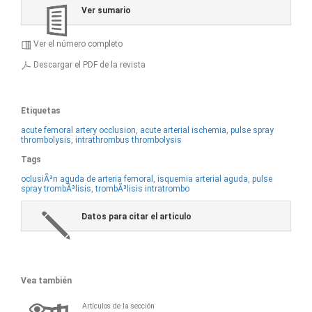
Ver sumario
Ver el número completo
Descargar el PDF de la revista
Etiquetas
acute femoral artery occlusion
,
acute arterial ischemia
,
pulse spray
thrombolysis
,
intrathrombus thrombolysis
Tags
oclusiÃ³n aguda de arteria femoral
,
isquemia arterial aguda
,
pulse
spray trombÃ³lisis
,
trombÃ³lisis intratrombo
Datos para citar el articulo
Vea también
Artículos de la sección