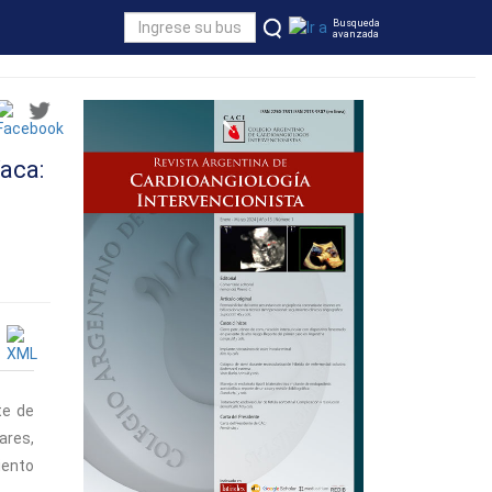
Busqueda
avanzada
íaca:
te de
ares,
iento