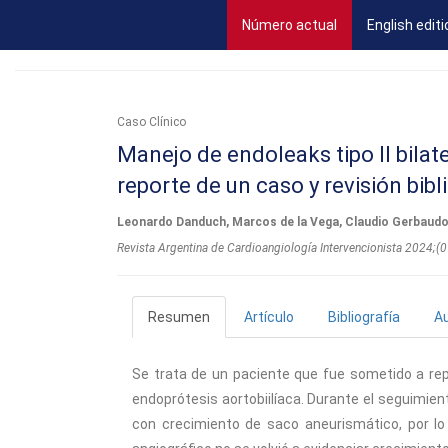
(current)
Número actual
English editi
Caso Clínico
Manejo de endoleaks tipo II bilat
reporte de un caso y revisión bibl
Leonardo Danduch, Marcos de la Vega, Claudio Gerbaudo
Revista Argentina de Cardioangiologí­a Intervencionista 2024;
Resumen
Artículo
Bibliografía
A
Se trata de un paciente que fue sometido a re
endoprótesis aortobiilíaca. Durante el seguimient
con crecimiento de saco aneurismático, por lo