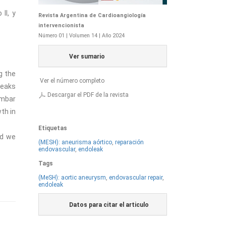
II, y
Revista Argentina de Cardioangiología
intervencionista
Número 01 | Volumen 14 | Año 2024
Ver sumario
g the
Ver el número completo
leaks
Descargar el PDF de la revista
umbar
th in
Etiquetas
nd we
(MESH): aneurisma aórtico
,
reparación
endovascular
,
endoleak
Tags
(MeSH): aortic aneurysm
,
endovascular repair
,
endoleak
Datos para citar el articulo