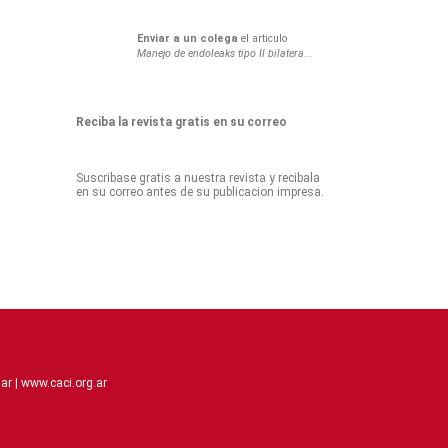
Enviar a un colega
el articulo
Manejo de endoleaks tipo II bilatera...
Reciba la revista gratis en su correo
Suscribase gratis a nuestra revista y recibala
en su correo antes de su publicacion impresa.
ar |
www.caci.org.ar