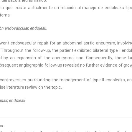
o del saco aneurismático.
a que existe actualmente en relación al manejo de endoleaks tipo 
 tema.
ón endovascular, endoleak.
went endovascular repair for an abdominal aortic aneurysm, involvin
 Throughout the follow-up, the patient exhibited bilateral type II endo
d by an expansion of the aneurysmal sac. Consequently, these l
bsequent angiographic follow-up revealed no further evidence of grow
nt controversies surrounding the management of type II endoleaks, a
e literature review on the topic.
pair, endoleak.
es
.