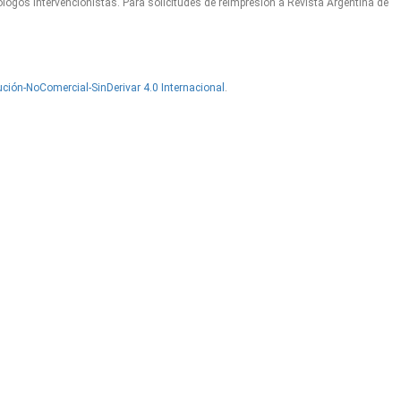
logos Intervencionistas. Para solicitudes de reimpresión a Revista Argentina de
ción-NoComercial-SinDerivar 4.0 Internacional
.