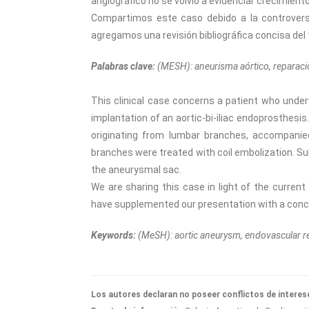
angiográfico no se volvió a evidenciar crecimient
Compartimos este caso debido a la controversi
agregamos una revisión bibliográfica concisa del
Palabras clave:
(MESH): aneurisma aórtico, reparaci
This clinical case concerns a patient who under
implantation of an aortic-bi-iliac endoprosthesis.
originating from lumbar branches, accompanie
branches were treated with coil embolization. Su
the aneurysmal sac.
We are sharing this case in light of the curre
have supplemented our presentation with a concis
Keywords:
(MeSH): aortic aneurysm, endovascular re
Los autores declaran no poseer conflictos de interes