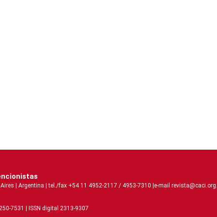
encionistas
s | Argentina | tel./fax +54 11 4952-2117 / 4953-7310 |e-mail revista@caci.org.
2250-7531 | ISSN digital 2313-9307