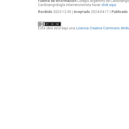
Fuente de información
Colegio Argentino de Cardioangió
Cardioangiología intervencionista hacer
click aquí.
Recibido
2023-12-30
| Aceptado
2024-04-17
| Publicado
Esta obra está bajo una
Licencia Creative Commons Atribu