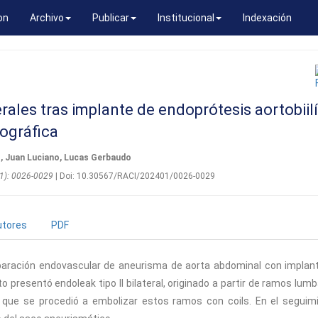
on
Archivo
Publicar
Institucional
Indexación
erales tras implante de endoprótesis aortobiil
iográfica
, Juan Luciano, Lucas Gerbaudo
(01): 0026-0029
| Doi: 10.30567/RACI/202401/0026-0029
utores
PDF
paración endovascular de aneurisma de aorta abdominal con implan
o presentó endoleak tipo II bilateral, originado a partir de ramos lumb
 que se procedió a embolizar estos ramos con coils. En el seguim