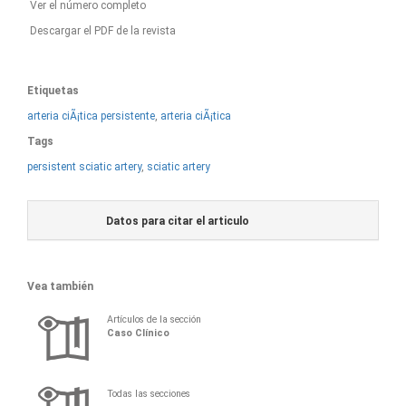
Ver el número completo
Descargar el PDF de la revista
Etiquetas
arteria ciÃ¡tica persistente
,
arteria ciÃ¡tica
Tags
persistent sciatic artery
,
sciatic artery
Datos para citar el articulo
Vea también
Artículos de la sección
Caso Clínico
Todas las secciones