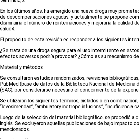
terminal
2,3
.
En los últimos años, ha emergido una nueva droga muy prometedo
de descompensaciones agudas, y actualmente se propone como in
disminuiría el número de reinternaciones y mejoraría la calida
salud
4
.
El propósito de esta revisión es responder a los siguientes int
¿Se trata de una droga segura para el uso intermitente en est
efectos adversos podría provocar? ¿Cómo es su mecanismo de a
Material y métodos
Se consultaron estudios randomizados, revisiones bibliográficas,
PubMed (base de datos de la Biblioteca Nacional de Medicina de
(SAC), por considerarse necesario el conocimiento de la experie
Se utilizaron los siguientes términos, aislados o en combinación,
“levosimendan”, “ambulatory inotrope infusions”,
“insuficiencia c
Luego de la selección del material bibliográfico, se procedió a 
inglés. Se excluyeron aquellas publicaciones de bajo impacto c
mencionados.