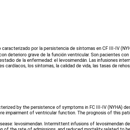
 caracterizado por la persistencia de síntomas en CF III-IV (NYH
con deterioro grave de la función ventricular. Son pacientes con
estadio de la enfermedad: el levosimendán. Las infusiones inte
 cardíacos, los síntomas, la calidad de vida, las tasas de rehosp
.
racterized by the persistence of symptoms in FC III-IV (NYHA) de
re impairment of ventricular function. The prognosis of this patie
sease: levosimendan. Intermittent infusions of levosimendan demo
n of the rate of admissions, and reduced mortality related to hea