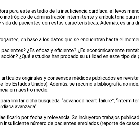
ra para este estadío de la insuficiencia cardíaca: el levosime
otrópico de administración intermitente y ambulatoria para ma
d de vida de pacientes con estas características. Además, es un
errogantes, en base a los datos que se encuentran hasta el mome
os pacientes? ¿Es eficaz y eficiente? ¿Es económicamente renta
cción? ¿Qué estudios han probado su utilidad en este tipo de 
 artículos originales y consensos médicos publicados en revistas
 los Estados Unidos). Además, se recurrió a bibliografía no in
ncia en nuestro medio.
 para limitar dicha búsqueda:
“advanced heart failure”, “intermite
ardiaca avanzada”.
clasificarlo por fecha y relevancia. Se incluyeron trabajos publi
on insuficiente número de pacientes enrolados (reporte de casos