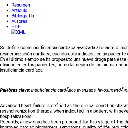
Resumen
Artículo
Bibliografía
Autores
PDF
Se define como insuficiencia cardíaca avanzada al cuadro clínico
resincronización cardíaca, cuando está indicada, en un paciente 
En el último tiempo se ha propuesto una nueva droga para este 
clínicos en estos pacientes, como la mejora de los biomarcadores
insuficiencia cardíaca.
Palabras clave:
insuficiencia cardÃ­aca avanzada, levosimendÃ¡n
Advanced heart failure is defined as the clinical condition cha
resynchronization therapy, when indicated, in a patient with seve
hospitalizations1.
Recently, a new drug has been proposed for this stage of the di
improved cardiac biomarkers, symptoms, quality of life, reductio