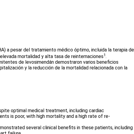
A) a pesar del tratamiento médico óptimo, incluida la terapia de
1
 elevada mortalidad y alta tasa de reinternaciones
.
rmitentes de levosimendán demostraron varios beneficios
italización y la reducción de la mortalidad relacionada con la
spite optimal medical treatment, including cardiac
nts is poor, with high mortality and a high rate of re-
nstrated several clinical benefits in these patients, including
rt failure.