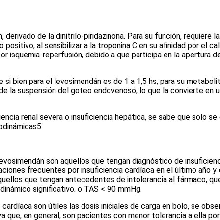
erivado de la dinitrilo-piridazinona. Para su función, requiere 
ositivo, al sensibilizar a la troponina C en su afinidad por el c
por isquemia-reperfusión, debido a que participa en la apertur
 si bien para el levosimendán es de 1 a 1,5 hs, para su metabol
a suspensión del goteo endovenoso, lo que la convierte en una
iencia renal severa o insuficiencia hepática, se sabe que solo s
modinámicas
5
.
levosimendán son aquellos que tengan diagnóstico de insuficienci
aciones frecuentes por insuficiencia cardíaca en el último año 
quellos que tengan antecedentes de intolerancia al fármaco, qu
inámico significativo, o TAS < 90 mmHg.
ardíaca son útiles las dosis iniciales de carga en bolo, se obs
 que, en general, son pacientes con menor tolerancia a ella por 