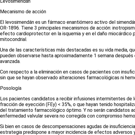
Levosimendán
Mecanismo de acción
El levosimendán es un fármaco enantiómero activo del simendán, d
OR-1896. Tiene 3 principales mecanismos de acción: inotropismo p
efecto cardioprotector en la isquemia y en el daño miocárdico 
mitocondrial.
Una de las características más destacadas es su vida media, que
pueden observarse hasta aproximadamente 1 semana después de l
avanzada.
Con respecto a la eliminación en casos de pacientes con insufic
sin que se hayan observado alteraciones farmacológicas ni he
Posología
Los pacientes candidatos a recibir infusiones intermitentes de 
fracción de eyección (FEy) < 35%, o que hayan tenido hospitaliz
del tratamiento farmacológico óptimo. Y no serán candidatos a
enfermedad valvular severa no corregida con compromiso hemod
Si bien en casos de descompensaciones agudas de insuficiencia c
estrategia predispone a mayor incidencia de efectos adversos ya