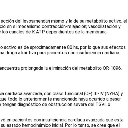
la acción del levosimendan mismo y la de su metabolito activo, el
alcio en el mecanismo contracción-relajación; vasodilatación y
a de los canales de K ATP dependientes de la membrana
ito activo es de aproximadamente 80 hs, por lo que sus efectos
 droga atractiva para pacientes con insuficiencia cardíaca
e encuentra prolongada la eliminación del metabolito OR-1896,
a cardíaca avanzada, con clase funcional (CF) III-IV (NYHA) y
y que todo lo anteriormente mencionado haya ocurrido a pesar
e tengan diagnóstico de obstrucción severa del TSVI, o
ervó en pacientes con insuficiencia cardíaca avanzada que esta
su estado hemodinámico inicial. Por lo tanto, se cree que el