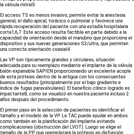
la válvula mitral
5
.
El acceso TS es menos invasivo, permite evitar la anestesia
general, el daño apical, torácico o pulmonar y favorece una
rápida recuperación del paciente con una estadía hospitalaria
corta
1,6,7
. Este acceso resulta factible en parte debido a la
capacidad de orientación desde el manubrio que proporciona el
dispositivo y sus nuevas generaciones S3/ultra, que permiten
una correcta orientación coaxial
4
.
Las VP son típicamente grandes y circulares, situación
adecuada para su reemplazo mediante el implante de la válvula
balón expansible SAPIEN proporcionando un excelente acople
de esta prótesis dentro de la antigua con los consecuentes
buenos resultados (principalmente por el bajo gradiente e
índice de fugas paravalvulares). El beneficio clínico logrado es
impactante
8
, como se visualizó en nuestra paciente incluso 2
años después del procedimiento.
El primer paso en la selección de pacientes es identificar el
tamaño y el modelo de la VP. La TAC puede ayudar en ambos
como también en la planificación del implante evitando
complicaciones (obstrucción del LVOT). Luego se elige el
tamaño de la PP que reemplazará la prótesis en disfunción.