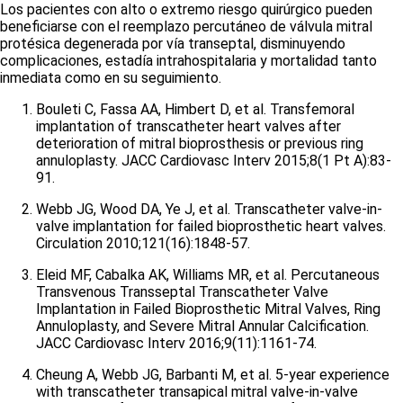
Los pacientes con alto o extremo riesgo quirúrgico pueden
beneficiarse con el reemplazo percutáneo de válvula mitral
protésica degenerada por vía transeptal, disminuyendo
complicaciones, estadía intrahospitalaria y mortalidad tanto
inmediata como en su seguimiento.
Bouleti C, Fassa AA, Himbert D, et al. Transfemoral
implantation of transcatheter heart valves after
deterioration of mitral bioprosthesis or previous ring
annuloplasty. JACC Cardiovasc Interv 2015;8(1 Pt A):83-
91.
Webb JG, Wood DA, Ye J, et al. Transcatheter valve-in-
valve implantation for failed bioprosthetic heart valves.
Circulation 2010;121(16):1848-57.
Eleid MF, Cabalka AK, Williams MR, et al. Percutaneous
Transvenous Transseptal Transcatheter Valve
Implantation in Failed Bioprosthetic Mitral Valves, Ring
Annuloplasty, and Severe Mitral Annular Calcification.
JACC Cardiovasc Interv 2016;9(11):1161-74.
Cheung A, Webb JG, Barbanti M, et al. 5-year experience
with transcatheter transapical mitral valve-in-valve