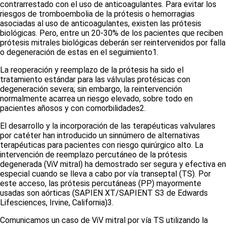
contrarrestado con el uso de anticoagulantes. Para evitar los
riesgos de tromboembolia de la prótesis o hemorragias
asociadas al uso de anticoagulantes, existen las prótesis
biológicas. Pero, entre un 20-30% de los pacientes que reciben
prótesis mitrales biológicas deberán ser reintervenidos por falla
o degeneración de estas en el seguimiento
1
.
La reoperación y reemplazo de la prótesis ha sido el
tratamiento estándar para las válvulas protésicas con
degeneración severa; sin embargo, la reintervención
normalmente acarrea un riesgo elevado, sobre todo en
pacientes añosos y con comorbilidades
2
.
El desarrollo y la incorporación de las terapéuticas valvulares
por catéter han introducido un sinnúmero de alternativas
terapéuticas para pacientes con riesgo quirúrgico alto. La
intervención de reemplazo percutáneo de la prótesis
degenerada (ViV mitral) ha demostrado ser segura y efectiva en
especial cuando se lleva a cabo por vía transeptal (TS). Por
este acceso, las prótesis percutáneas (PP) mayormente
usadas son aórticas (SAPIEN XT/SAPIENT S3 de Edwards
Lifesciences, Irvine, California)
3
.
Comunicamos un caso de ViV mitral por vía TS utilizando la