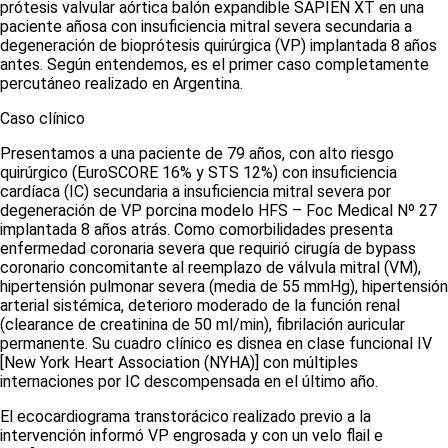
prótesis valvular aórtica balón expandible SAPIEN XT en una
paciente añosa con insuficiencia mitral severa secundaria a
degeneración de bioprótesis quirúrgica (VP) implantada 8 años
antes. Según entendemos, es el primer caso completamente
percutáneo realizado en Argentina.
Caso clínico
Presentamos a una paciente de 79 años, con alto riesgo
quirúrgico (EuroSCORE 16% y STS 12%) con insuficiencia
cardíaca (IC) secundaria a insuficiencia mitral severa por
degeneración de VP porcina modelo HFS – Foc Medical Nº 27
implantada 8 años atrás. Como comorbilidades presenta
enfermedad coronaria severa que requirió cirugía de
bypass
coronario concomitante al reemplazo de válvula mitral (VM),
hipertensión pulmonar severa (media de 55 mmHg), hipertensión
arterial sistémica, deterioro moderado de la función renal
(
clearance
de creatinina de 50 ml/min), fibrilación auricular
permanente. Su cuadro clínico es disnea en clase funcional IV
[
New York Heart Association
(NYHA)] con múltiples
internaciones por IC descompensada en el último año.
El ecocardiograma transtorácico realizado previo a la
intervención informó VP engrosada y con un velo
flail
e