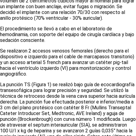
volumen de 2 centímetros cúbicos mayor al nominal para lograr
un implante con buen anclaje, evitar fugas o migración. Se
decidió el implante con una relación 70/30 con respecto al
anillo protésico (70% ventricular - 30% auricular).
El procedimiento se llevó a cabo en el laboratorio de
hemodinamia, con soporte del equipo de cirugía cardíaca y bajo
sedación consciente.
Se realizaron 2 accesos venosos femorales (derecho para el
dispositivo e izquierdo para el cable de marcapasos transitorio)
y un acceso arterial 5 french para avanzar un catéter
pig-tail
hacia el ventrículo izquierdo (VI) para monitorización y control
angiográfico.
La punción TS
(Figura 1)
se realizó bajo guía de ecocardiografía
transesofágica para lograr precisión y seguridad. Se utilizó la
técnica de retroceso desde la vena cava superior hacia aurícula
derecha. La punción fue efectuada posterior e inferior/media a
3 cm del plano protésico con catéter 8 Fr (Mullins Transeptal
Cateter Introducer Set, Medtronic, AVE Ireland) y aguja de
punción (Brockenbrough) con curva número 1 modificada. Luego
de atravesar el
septum
interauricular (SIA), se administraron
100 U/I x kg de heparina y se avanzaron 2 guías 0,035” hacia la