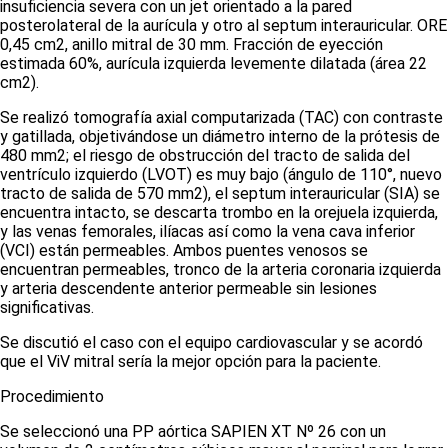
insuficiencia severa con un
jet
orientado a la pared
posterolateral de la aurícula y otro al
septum
interauricular. ORE
0,45 cm
2
, anillo mitral de 30 mm. Fracción de eyección
estimada 60%, aurícula izquierda levemente dilatada (área 22
cm
2
).
Se realizó tomografía axial computarizada (TAC) con contraste
y gatillada, objetivándose un diámetro interno de la prótesis de
480 mm
2
; el riesgo de obstrucción del tracto de salida del
ventrículo izquierdo (LVOT) es muy bajo (ángulo de 110°, nuevo
tracto de salida de 570 mm
2
), el
septum
interauricular (SIA) se
encuentra intacto, se descarta trombo en la orejuela izquierda,
y las venas femorales, ilíacas así como la vena cava inferior
(VCI) están permeables. Ambos puentes venosos se
encuentran permeables, tronco de la arteria coronaria izquierda
y arteria descendente anterior permeable sin lesiones
significativas
.
Se discutió el caso con el equipo cardiovascular y se acordó
que el ViV mitral sería la mejor opción para la paciente.
Procedimiento
Se seleccionó una PP aórtica SAPIEN XT Nº 26 con un