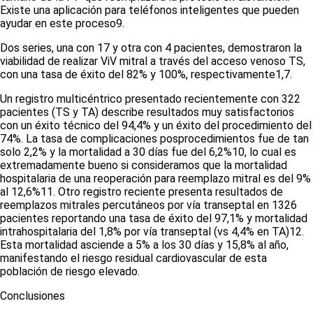
Existe una aplicación para teléfonos inteligentes que pueden
ayudar en este proceso
9
.
Dos series, una con 17 y otra con 4 pacientes, demostraron la
viabilidad de realizar ViV mitral a través del acceso venoso TS,
con una tasa de éxito del 82% y 100%, respectivamente
1,7
.
Un registro multicéntrico presentado recientemente con 322
pacientes (TS y TA) describe resultados muy satisfactorios
con un éxito técnico del 94,4% y un éxito del procedimiento del
74%. La tasa de complicaciones posprocedimientos fue de tan
solo 2,2% y la mortalidad a 30 días fue del 6,2%
10
, lo cual es
extremadamente bueno si consideramos que la mortalidad
hospitalaria de una reoperación para reemplazo mitral es del 9%
al 12,6%
11
. Otro registro reciente presenta resultados de
reemplazos mitrales percutáneos por vía transeptal en 1326
pacientes reportando una tasa de éxito del 97,1% y mortalidad
intrahospitalaria del 1,8% por vía transeptal (vs 4,4% en TA)
12
.
Esta mortalidad asciende a 5% a los 30 días y 15,8% al año,
manifestando el riesgo residual cardiovascular de esta
población de riesgo elevado.
Conclusiones