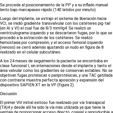
Se procede al posicionamiento de la PP y a su inflado manual
lento bajo marcapaseo rápido (140 latidos por minuto).
Luego del implante, se extrajo el sistema de liberación hacia
VCI, se midió gradiente transvalvular con los catéteres
pig-tail
(en AI y VI) el cual fue de 8/3 mmHg
4
. Se realizó un
ventrículograma izquierdo y se descartaron fugas, por lo que se
procedió a la extracción de los catéteres. Se realizó
hemostasia por compresión, y el acceso femoral izquierdo
(venoso) se cerró además ajustando un nudo en figura de 8
realizado en el celular subcutáneo.
A los 24 meses de seguimiento la paciente se encontraba en
clase funcional I, sin internaciones desde el implante y tanto el
área valvular como los gradientes se conservan estables. No se
objetivan fugas protésicas o periprotésicas, y una TAC gatillada
con contraste muestra perfecta aposición y expansión del
dispositivo SAPIEN XT en la VP
(Figura 2)
.
Discusión
El primer ViV mitral exitoso fue realizado por vía transapical
(TA)
4
y desde allí ha sido la vía más utilizada ya que tiene la
ventaja de proporcionar acceso directo, coaxial y reproducible a