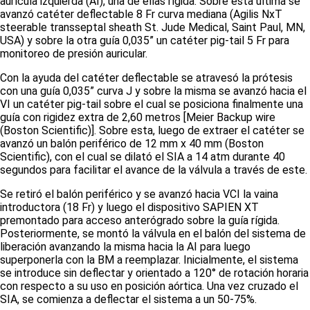
aurícula izquierda (AI), una de ellas rígida. Sobre esta última se
avanzó catéter deflectable 8 Fr curva mediana (Agilis NxT
steerable transseptal sheath St. Jude Medical, Saint Paul, MN,
USA) y sobre la otra guía 0,035” un catéter
pig-tail
5 Fr para
monitoreo de presión auricular.
Con la ayuda del catéter deflectable se atravesó la prótesis
con una guía 0,035” curva J y sobre la misma se avanzó hacia el
VI un catéter
pig-tail
sobre el cual se posiciona finalmente una
guía con rigidez extra de 2,60 metros [Meier Backup wire
(Boston Scientific)]. Sobre esta, luego de extraer el catéter se
avanzó un balón periférico de 12 mm x 40 mm (Boston
Scientific), con el cual se dilató el SIA a 14 atm durante 40
segundos para facilitar el avance de la válvula a través de este.
Se retiró el balón periférico y se avanzó hacia VCI la vaina
introductora (18 Fr) y luego el dispositivo SAPIEN XT
premontado para acceso anterógrado sobre la guía rígida.
Posteriormente, se montó la válvula en el balón del sistema de
liberación avanzando la misma hacia la AI para luego
superponerla con la BM a reemplazar. Inicialmente, el sistema
se introduce sin deflectar y orientado a 120° de rotación horaria
con respecto a su uso en posición aórtica. Una vez cruzado el
SIA, se comienza a deflectar el sistema a un 50-75%.