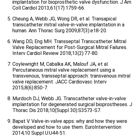
implantation for bioprosthetic valve dysfunction. J Am
Coll Cardiol 2013;61(17):1759-66.
Cheung A, Webb JG, Wong DR, et al. Transapical
transcatheter mitral valve-in-valve implantation in a
human. Ann Thorac Surg 2009;87(3):e18-20.
Wang DD, Eng MH. Transseptal Transcatheter Mitral
Valve Replacement for Post-Surgical Mitral Failures.
Interv Cardiol Review 2018;13(2):77-80.
Coylewright M, Cabalka AK, Malouf JA, et al.
Percutaneous mitral valve replacement using a
transvenous, transseptal approach: transvenous mitral
valve replacement. JACC Cardiovasc Interv
2015;8(6):850-7.
Murdoch DJ, Webb JG. Transcatheter valve-in-valve
implantation for degenerated surgical bioprostheses. J
Thorac Dis 2018;10(Suppl 30):S3573-S7.
Bapat V. Valve-in-valve apps: why and how they were
developed and how to use them. EuroIntervention
2014;10 Suppl U:U44-51.