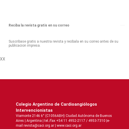
Reciba la revista gratis en su correo
Suscribase gratis a nuestra revista y recibala en su correo antes de su
publicacion impresa.
XX
Colegio Argentino de Cardioangiólogos
Intervencionistas
Viamonte 2146 6° (C1056ABH) Ciudad Autónoma de Buenos
Aires | Argentina | tel./fax +54 11 4952-2117 / 4953-7310 |e-
mail revista@caci.org.ar |
www.caci.org.ar