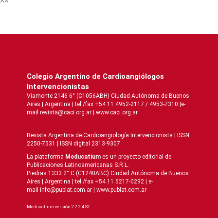
Colegio Argentino de Cardioangiólogos
Intervencionistas
Viamonte 2146 6° (C1056ABH) Ciudad Autónoma de Buenos
Aires | Argentina | tel./fax +54 11 4952-2117 / 4953-7310 |e-
mail revista@caci.org.ar |
www.caci.org.ar
Revista Argentina de Cardioangiologí­a Intervencionista | ISSN
2250-7531 | ISSN digital 2313-9307
La plataforma
Meducatium
es un proyecto editorial de
Publicaciones Latinoamericanas S.R.L.
Piedras 1333 2° C (C1240ABC) Ciudad Autónoma de Buenos
Aires | Argentina | tel./fax +54 11 5217-0292 | e-
mail info@publat.com.ar |
www.publat.com.ar
Meducatium versión 2.2.2.4 ST