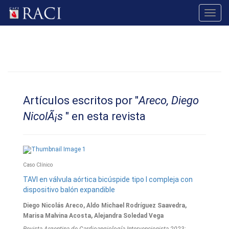
Toggl
navig
Artículos escritos por "
Areco, Diego
NicolÃ¡s
" en esta revista
Caso Clínico
TAVI en válvula aórtica bicúspide tipo I compleja con
dispositivo balón expandible
Diego Nicolás Areco, Aldo Michael Rodríguez Saavedra,
Marisa Malvina Acosta, Alejandra Soledad Vega
Revista Argentina de Cardioangiologí­a Intervencionista 2023;