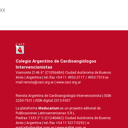
XX
Colegio Argentino de Cardioangiólogos
Intervencionistas
Viamonte 2146 6° (C1056ABH) Ciudad Autónoma de Buenos
Aires | Argentina | tel./fax +54 11 4952-2117 / 4953-7310 |e-
mail revista@caci.org.ar |
www.caci.org.ar
Revista Argentina de Cardioangiologí­a Intervencionista | ISSN
2250-7531 | ISSN digital 2313-9307
La plataforma
Meducatium
es un proyecto editorial de
Publicaciones Latinoamericanas S.R.L.
Piedras 1333 2° C (C1240ABC) Ciudad Autónoma de Buenos
Aires | Argentina | tel./fax +54 11 5217-0292 | e-
mail info@publat.com.ar |
www.publat.com.ar