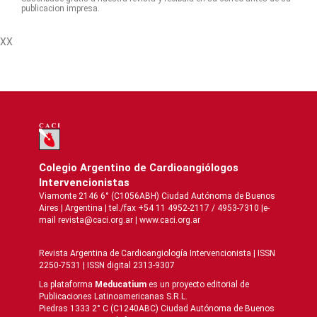
publicacion impresa.
XX
Colegio Argentino de Cardioangiólogos
Intervencionistas
Viamonte 2146 6° (C1056ABH) Ciudad Autónoma de Buenos
Aires | Argentina | tel./fax +54 11 4952-2117 / 4953-7310 |e-
mail revista@caci.org.ar |
www.caci.org.ar
Revista Argentina de Cardioangiologí­a Intervencionista | ISSN
2250-7531 | ISSN digital 2313-9307
La plataforma
Meducatium
es un proyecto editorial de
Publicaciones Latinoamericanas S.R.L.
Piedras 1333 2° C (C1240ABC) Ciudad Autónoma de Buenos