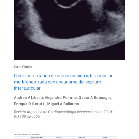
Caso Clínico
Cierre percutáneo de comunicación interauricular
multifenestrada con aneurisma del septum
interauricular
Andrea V Liberti, Alejandro Peirone, Oscar A Roncaglia,
Enrique O Cerutti, Miguel A Ballarino
Revista Argentina de Cardioangiologí­a Intervencionista 2010;
(01):0052-0055