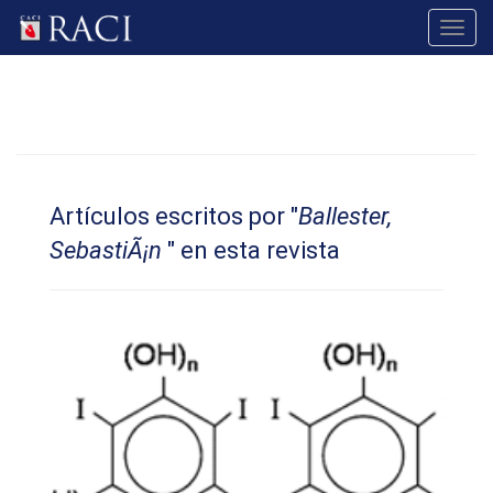
Toggl
navig
Artículos escritos por "
Ballester,
SebastiÃ¡n
" en esta revista