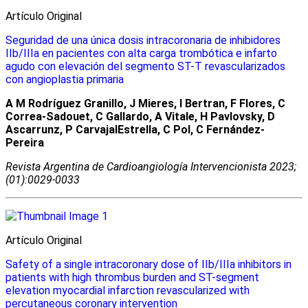
Artículo Original
Seguridad de una única dosis intracoronaria de inhibidores
IIb/IIIa en pacientes con alta carga trombótica e infarto
agudo con elevación del segmento ST-T revascularizados
con angioplastia primaria
A M Rodríguez Granillo, J Mieres, I Bertran, F Flores, C
Correa-Sadouet, C Gallardo, A Vitale, H Pavlovsky, D
Ascarrunz, P CarvajalEstrella, C Pol, C Fernández-
Pereira
Revista Argentina de Cardioangiologí­a Intervencionista 2023;
(01):0029-0033
Artículo Original
Safety of a single intracoronary dose of IIb/IIIa inhibitors in
patients with high thrombus burden and ST-segment
elevation myocardial infarction revascularized with
percutaneous coronary intervention