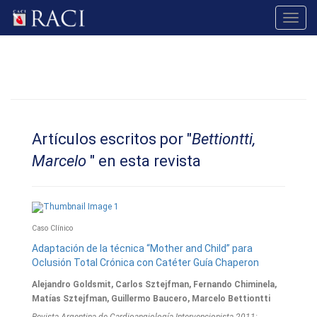
Toggl
navig
Artículos escritos por "
Bettiontti,
Marcelo
" en esta revista
Caso Clínico
Adaptación de la técnica “Mother and Child” para
Oclusión Total Crónica con Catéter Guía Chaperon
Alejandro Goldsmit, Carlos Sztejfman, Fernando Chiminela,
Matías Sztejfman, Guillermo Baucero, Marcelo Bettiontti
Revista Argentina de Cardioangiologí­a Intervencionista 2011;