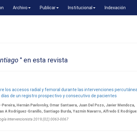
on
Archivo
Publicar
Institucional
Indexación
ntiago
" en esta revista
re los accesos radial y femoral durante las intervenciones percutáne
 días de un registro prospectivo y consecutivo de pacientes
-Pereira, Hernán Pavlovsky, Omar Santaera, Juan Del Pozo, Javier Mendoza,
as A Rodríguez-Granillo, Santiago Burda, Yazmín Navarro, Alfredo E Rodrígue
ogí­a Intervencionista 2019;(02):0063-0067