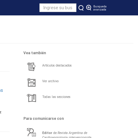
Busqueda
avanzada
Vea también
Artículos destacados
Ver archivo
as
Todas las secciones
z
Para comunicarse con
Editor
de
Revista Argentina de
Cardioangiología intervencionista