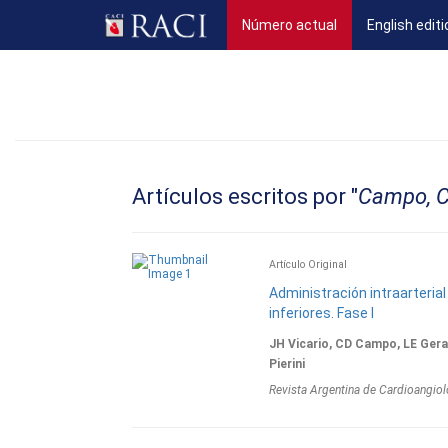
(current)
Número actual
English editi
Artículos escritos por "
Campo, 
Artículo Original
Administración intraarteri
inferiores. Fase I
JH Vicario, CD Campo, LE Gerar
Pierini
Revista Argentina de Cardioangiol