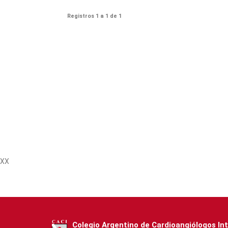
Registros 1 a 1 de 1
XX
Colegio Argentino de Cardioangiólogos In