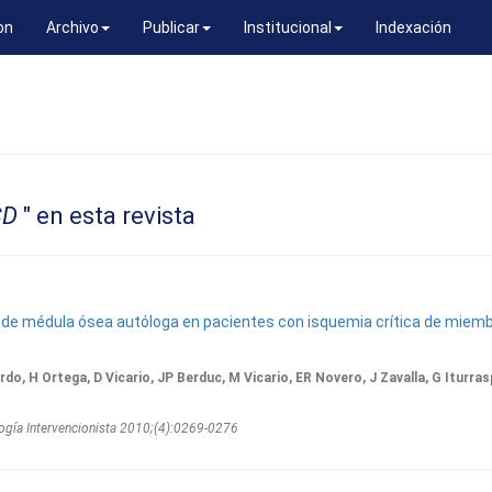
on
Archivo
Publicar
Institucional
Indexación
CD
" en esta revista
al de médula ósea autóloga en pacientes con isquemia crítica de miem
do, H Ortega, D Vicario, JP Berduc, M Vicario, ER Novero, J Zavalla, G Iturras
ogí­a Intervencionista 2010;(4):0269-0276