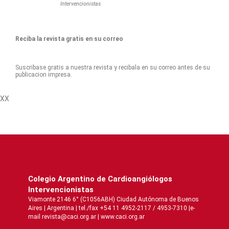
Intervencionistas
Reciba la revista gratis en su correo
Suscribase gratis a nuestra revista y recibala en su correo antes de su
publicacion impresa.
XX
Colegio Argentino de Cardioangiólogos
Intervencionistas
Viamonte 2146 6° (C1056ABH) Ciudad Autónoma de Buenos
Aires | Argentina | tel./fax +54 11 4952-2117 / 4953-7310 |e-
mail revista@caci.org.ar |
www.caci.org.ar