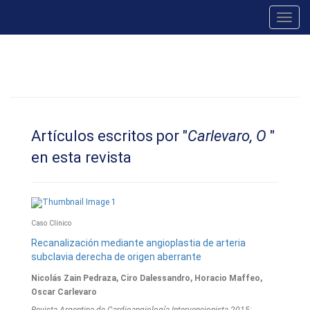
Toggl
navig
Artículos escritos por "
Carlevaro, O
"
en esta revista
Caso Clínico
Recanalización mediante angioplastia de arteria
subclavia derecha de origen aberrante
Nicolás Zain Pedraza, Ciro Dalessandro, Horacio Maffeo,
Oscar Carlevaro
Revista Argentina de Cardioangiologí­a Intervencionista 2015;