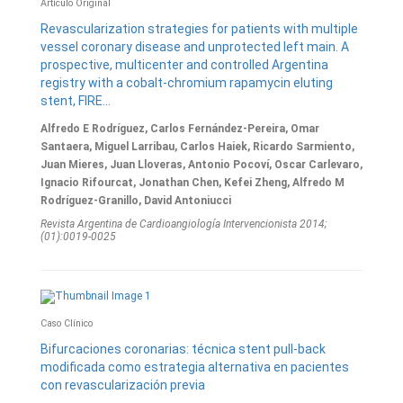
Artículo Original
Revascularization strategies for patients with multiple
vessel coronary disease and unprotected left main. A
prospective, multicenter and controlled Argentina
registry with a cobalt-chromium rapamycin eluting
stent, FIRE...
Alfredo E Rodríguez, Carlos Fernández-Pereira, Omar
Santaera, Miguel Larribau, Carlos Haiek, Ricardo Sarmiento,
Juan Mieres, Juan Lloveras, Antonio Pocoví, Oscar Carlevaro,
Ignacio Rifourcat, Jonathan Chen, Kefei Zheng, Alfredo M
Rodríguez-Granillo, David Antoniucci
Revista Argentina de Cardioangiologí­a Intervencionista 2014;
(01):0019-0025
Caso Clínico
Bifurcaciones coronarias: técnica stent pull-back
modificada como estrategia alternativa en pacientes
con revascularización previa