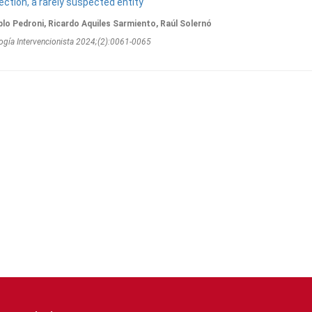
ction, a rarely suspected entity
blo Pedroni, Ricardo Aquiles Sarmiento, Raúl Solernó
ogí­a Intervencionista 2024;(2):0061-0065