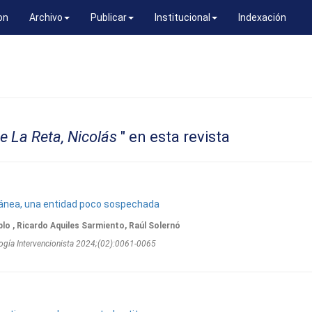
on
Archivo
Publicar
Institucional
Indexación
e La Reta, Nicolás
" en esta revista
tánea, una entidad poco sospechada
blo , Ricardo Aquiles Sarmiento, Raúl Solernó
ogí­a Intervencionista 2024;(02):0061-0065