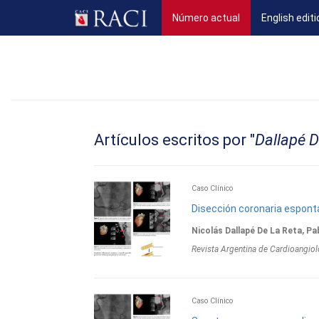
(current)
Número actual
English editi
Artículos escritos por "
Dallapé D
Caso Clínico
Disección coronaria espon
Nicolás Dallapé De La Reta, Pa
Revista Argentina de Cardioangiol
Caso Clínico