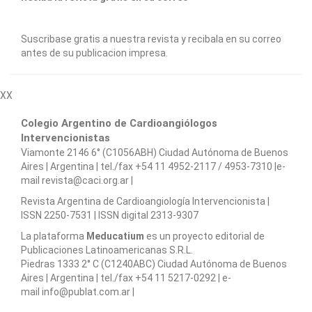
Suscribase gratis a nuestra revista y recibala en su correo
antes de su publicacion impresa.
XX
Colegio Argentino de Cardioangiólogos
Intervencionistas
Viamonte 2146 6° (C1056ABH) Ciudad Autónoma de Buenos
Aires | Argentina | tel./fax +54 11 4952-2117 / 4953-7310 |e-
mail revista@caci.org.ar |
www.caci.org.ar
Revista Argentina de Cardioangiologí­a Intervencionista |
ISSN 2250-7531 | ISSN digital 2313-9307
La plataforma
Meducatium
es un proyecto editorial de
Publicaciones Latinoamericanas S.R.L.
Piedras 1333 2° C (C1240ABC) Ciudad Autónoma de Buenos
Aires | Argentina | tel./fax +54 11 5217-0292 | e-
mail info@publat.com.ar |
www.publat.com.ar