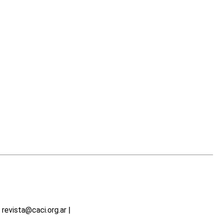
revista@caci.org.ar |
www.caci.org.ar