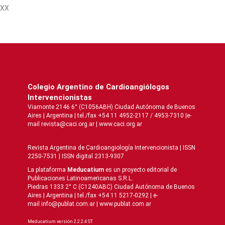
XX
Colegio Argentino de Cardioangiólogos
Intervencionistas
Viamonte 2146 6° (C1056ABH) Ciudad Autónoma de Buenos
Aires | Argentina | tel./fax +54 11 4952-2117 / 4953-7310 |e-
mail revista@caci.org.ar |
www.caci.org.ar
Revista Argentina de Cardioangiologí­a Intervencionista | ISSN
2250-7531 | ISSN digital 2313-9307
La plataforma
Meducatium
es un proyecto editorial de
Publicaciones Latinoamericanas S.R.L.
Piedras 1333 2° C (C1240ABC) Ciudad Autónoma de Buenos
Aires | Argentina | tel./fax +54 11 5217-0292 | e-
mail info@publat.com.ar |
www.publat.com.ar
Meducatium versión 2.2.2.4 ST