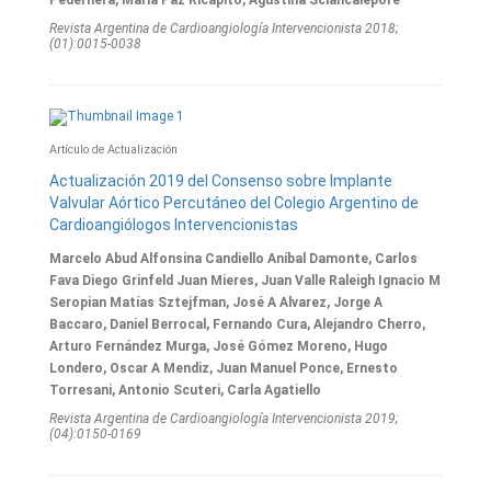
Pedernera, María Paz Ricapito, Agustina Sciancalepore
Revista Argentina de Cardioangiologí­a Intervencionista 2018;
(01):0015-0038
Artículo de Actualización
Actualización 2019 del Consenso sobre Implante
Valvular Aórtico Percutáneo del Colegio Argentino de
Cardioangiólogos Intervencionistas
Marcelo Abud Alfonsina Candiello Aníbal Damonte, Carlos
Fava Diego Grinfeld Juan Mieres, Juan Valle Raleigh Ignacio M
Seropian Matías Sztejfman, José A Alvarez, Jorge A
Baccaro, Daniel Berrocal, Fernando Cura, Alejandro Cherro,
Arturo Fernández Murga, José Gómez Moreno, Hugo
Londero, Oscar A Mendiz, Juan Manuel Ponce, Ernesto
Torresani, Antonio Scuteri, Carla Agatiello
Revista Argentina de Cardioangiologí­a Intervencionista 2019;
(04):0150-0169