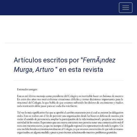
Toggl
navig
Artículos escritos por "
FernÃ¡ndez
Murga, Arturo
" en esta revista