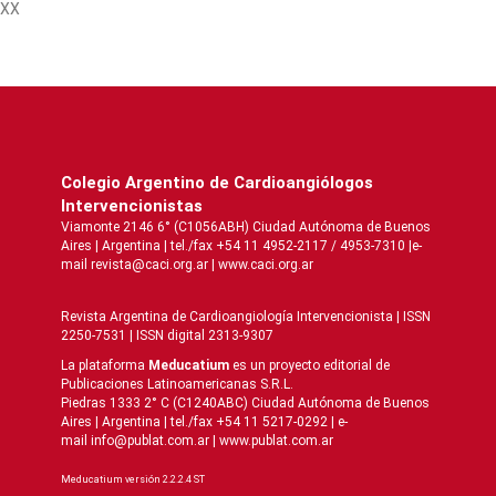
XX
Colegio Argentino de Cardioangiólogos
Intervencionistas
Viamonte 2146 6° (C1056ABH) Ciudad Autónoma de Buenos
Aires | Argentina | tel./fax +54 11 4952-2117 / 4953-7310 |e-
mail revista@caci.org.ar |
www.caci.org.ar
Revista Argentina de Cardioangiologí­a Intervencionista | ISSN
2250-7531 | ISSN digital 2313-9307
La plataforma
Meducatium
es un proyecto editorial de
Publicaciones Latinoamericanas S.R.L.
Piedras 1333 2° C (C1240ABC) Ciudad Autónoma de Buenos
Aires | Argentina | tel./fax +54 11 5217-0292 | e-
mail info@publat.com.ar |
www.publat.com.ar
Meducatium versión 2.2.2.4 ST