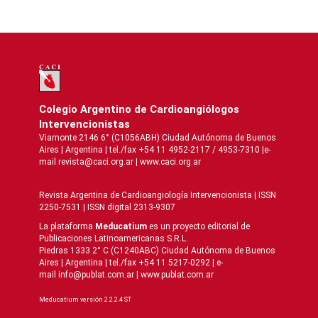
Colegio Argentino de Cardioangiólogos
Intervencionistas
Viamonte 2146 6° (C1056ABH) Ciudad Autónoma de Buenos
Aires | Argentina | tel./fax +54 11 4952-2117 / 4953-7310 |e-
mail revista@caci.org.ar |
www.caci.org.ar
Revista Argentina de Cardioangiologí­a Intervencionista | ISSN
2250-7531 | ISSN digital 2313-9307
La plataforma
Meducatium
es un proyecto editorial de
Publicaciones Latinoamericanas S.R.L.
Piedras 1333 2° C (C1240ABC) Ciudad Autónoma de Buenos
Aires | Argentina | tel./fax +54 11 5217-0292 | e-
mail info@publat.com.ar |
www.publat.com.ar
Meducatium versión 2.2.2.4 ST