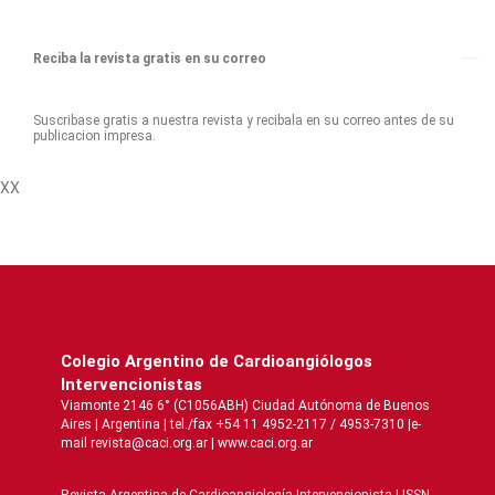
Reciba la revista gratis en su correo
Suscribase gratis a nuestra revista y recibala en su correo antes de su
publicacion impresa.
XX
Colegio Argentino de Cardioangiólogos
Intervencionistas
Viamonte 2146 6° (C1056ABH) Ciudad Autónoma de Buenos
Aires | Argentina | tel./fax +54 11 4952-2117 / 4953-7310 |e-
mail revista@caci.org.ar |
www.caci.org.ar