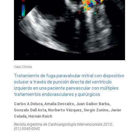
Caso Clínico
Tratamiento de fuga paravalvular mitral con dispositivo
oclusor a través de punción directa del ventrículo
izquierdo en una paciente panvascular con múltiples
tratamientos endovasculares y quirúrgicos
Carlos A Deluca, Amalia Descalzo, Juan Gaibor Barba,
Gonzalo Dall Asta, Norberto Vázquez, Sergio Zunino, Javier
Celada, Hernán Raich
Revista Argentina de Cardioangiologí­a Intervencionista 2012;
(01):0040-0042