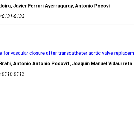
doira, Javier Ferrari Ayerragaray, Antonio Pocoví
3):0131-0133
 for vascular closure after transcatheter aortic valve replacem
 Brahi, Antonio Antonio Pocoví1, Joaquín Manuel Vidaurreta
3):0110-0113