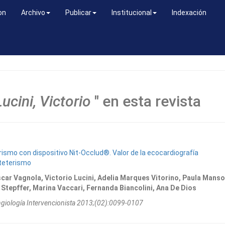
on
Archivo
Publicar
Institucional
Indexación
Lucini, Victorio
" en esta revista
rismo con dispositivo Nit-Occlud®. Valor de la ecocardiografía
ateterismo
ar Vagnola, Victorio Lucini, Adelia Marques Vitorino, Paula Manso
Stepffer, Marina Vaccari, Fernanda Biancolini, Ana De Dios
ngiologí­a Intervencionista 2013;(02):0099-0107