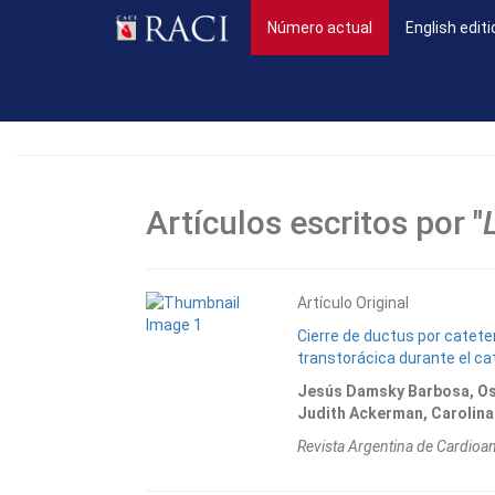
(current)
Número actual
English editi
Artículos escritos por "
Artículo Original
Cierre de ductus por catete
transtorácica durante el c
Jesús Damsky Barbosa, Osc
Judith Ackerman, Carolina 
Revista Argentina de Cardioa