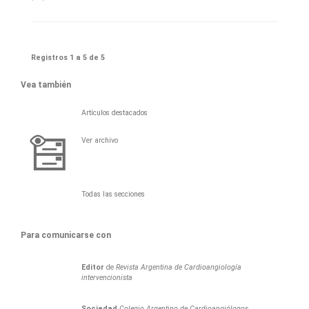
Registros 1 a 5 de 5
Vea también
Artículos destacados
Ver archivo
Todas las secciones
Para comunicarse con
Editor
de
Revista Argentina de Cardioangiología
intervencionista
Sociedad
Colegio Argentino de Cardioangiólogos