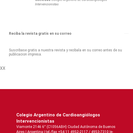
Intervencionistas
Reciba la revista gratis en su correo
Suscribase gratis a nuestra revista y recibala en su correo antes de su
publicacion impresa.
XX
Colegio Argentino de Cardioangiólogos
Intervencionistas
Viamonte 2146 6° (C1056ABH) Ciudad Autónoma de Buenos
Aires | Argentina | tel./fax +54 11 4952-2117 / 4953-7310 |e-