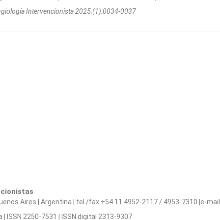
ngiologí­a Intervencionista 2025;(1):0034-0037
ncionistas
s Aires | Argentina | tel./fax +54 11 4952-2117 / 4953-7310 |e-mail 
a | ISSN 2250-7531 | ISSN digital 2313-9307