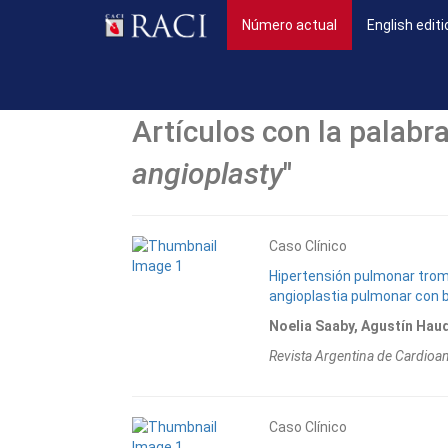
(current)
Número actual
English editi
Artículos con la palabra
angioplasty
"
Caso Clínico
Hipertensión pulmonar trom
angioplastia pulmonar con 
Noelia Saaby, Agustín Hauq
Revista Argentina de Cardioa
Caso Clínico