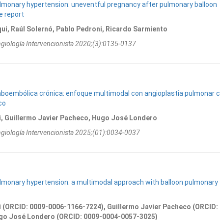
monary hypertension: uneventful pregnancy after pulmonary balloon
e report
ui, Raúl Solernó, Pablo Pedroni, Ricardo Sarmiento
ngiologí­a Intervencionista 2020;(3):0135-0137
boembólica crónica: enfoque multimodal con angioplastia pulmonar 
co
ti, Guillermo Javier Pacheco, Hugo José Londero
ngiologí­a Intervencionista 2025;(01):0034-0037
monary hypertension: a multimodal approach with balloon pulmonary
ti (ORCID: 0009-0006-1166-7224), Guillermo Javier Pacheco (ORCID:
go José Londero (ORCID: 0009-0004-0057-3025)