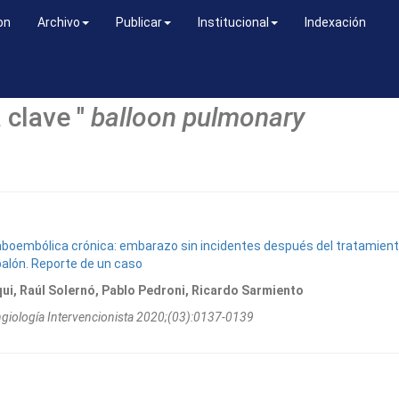
on
Archivo
Publicar
Institucional
Indexación
 clave "
balloon pulmonary
boembólica crónica: embarazo sin incidentes después del tratamien
balón. Reporte de un caso
ui, Raúl Solernó, Pablo Pedroni, Ricardo Sarmiento
ngiologí­a Intervencionista 2020;(03):0137-0139