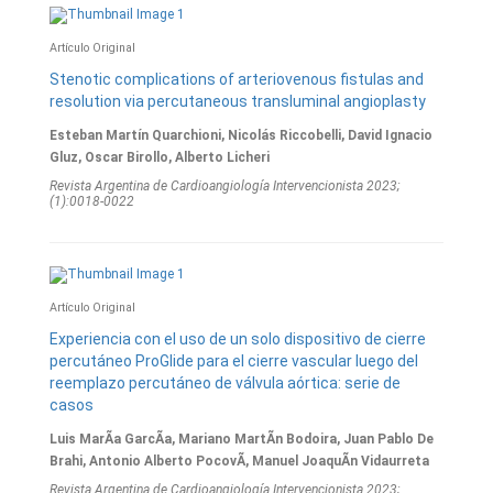
Artículo Original
Stenotic complications of arteriovenous fistulas and
resolution via percutaneous transluminal angioplasty
Esteban Martín Quarchioni, Nicolás Riccobelli, David Ignacio
Gluz, Oscar Birollo, Alberto Licheri
Revista Argentina de Cardioangiologí­a Intervencionista 2023;
(1):0018-0022
Artí­culo Original
Experiencia con el uso de un solo dispositivo de cierre
percutáneo ProGlide para el cierre vascular luego del
reemplazo percutáneo de válvula aórtica: serie de
casos
Luis MarÃ­a GarcÃ­a, Mariano MartÃ­n Bodoira, Juan Pablo De
Brahi, Antonio Alberto PocovÃ­, Manuel JoaquÃ­n Vidaurreta
Revista Argentina de Cardioangiologí­a Intervencionista 2023;