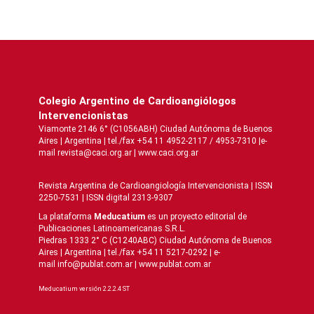
Colegio Argentino de Cardioangiólogos
Intervencionistas
Viamonte 2146 6° (C1056ABH) Ciudad Autónoma de Buenos
Aires | Argentina | tel./fax +54 11 4952-2117 / 4953-7310 |e-
mail revista@caci.org.ar |
www.caci.org.ar
Revista Argentina de Cardioangiologí­a Intervencionista | ISSN
2250-7531 | ISSN digital 2313-9307
La plataforma
Meducatium
es un proyecto editorial de
Publicaciones Latinoamericanas S.R.L.
Piedras 1333 2° C (C1240ABC) Ciudad Autónoma de Buenos
Aires | Argentina | tel./fax +54 11 5217-0292 | e-
mail info@publat.com.ar |
www.publat.com.ar
Meducatium versión 2.2.2.4 ST