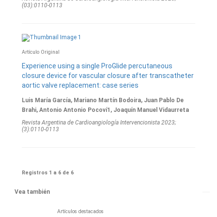
(03):0110-0113
Artí­culo Original
Experience using a single ProGlide percutaneous
closure device for vascular closure after transcatheter
aortic valve replacement: case series
Luis María García, Mariano Martín Bodoira, Juan Pablo De
Brahi, Antonio Antonio Pocoví1, Joaquín Manuel Vidaurreta
Revista Argentina de Cardioangiologí­a Intervencionista 2023;
(3):0110-0113
Registros 1 a 6 de 6
Vea también
Artículos destacados