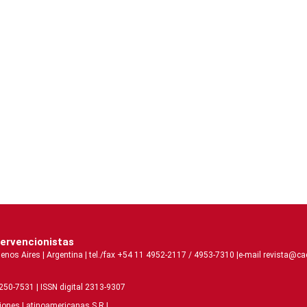
tervencionistas
 Aires | Argentina | tel./fax +54 11 4952-2117 / 4953-7310 |e-mail revista@caci
2250-7531 | ISSN digital 2313-9307
ciones Latinoamericanas S.R.L.