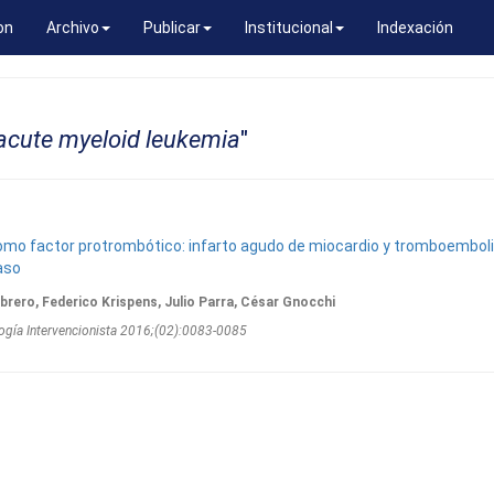
on
Archivo
Publicar
Institucional
Indexación
acute myeloid leukemia
"
omo factor protrombótico: infarto agudo de miocardio y tromboembo
aso
brero, Federico Krispens, Julio Parra, César Gnocchi
ogí­a Intervencionista 2016;(02):0083-0085