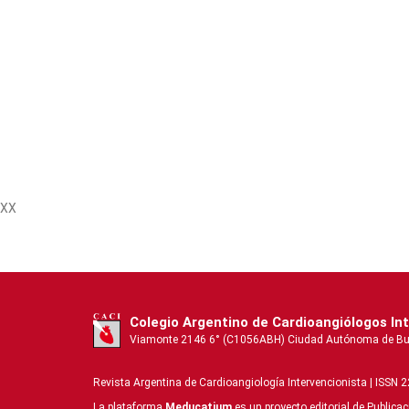
XX
Colegio Argentino de Cardioangiólogos In
Viamonte 2146 6° (C1056ABH) Ciudad Autónoma de Buenos
Revista Argentina de Cardioangiologí­a Intervencionista | ISSN 
La plataforma
Meducatium
es un proyecto editorial de Publica