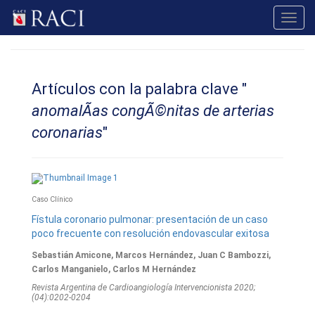
Toggl
navig
Artículos con la palabra clave "
anomalÃ­as congÃ©nitas de arterias
coronarias
"
Caso Clínico
Fístula coronario pulmonar: presentación de un caso
poco frecuente con resolución endovascular exitosa
Sebastián Amicone, Marcos Hernández, Juan C Bambozzi,
Carlos Manganielo, Carlos M Hernández
Revista Argentina de Cardioangiologí­a Intervencionista 2020;
(04):0202-0204