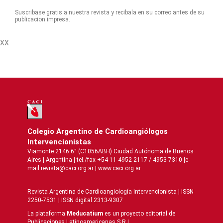
Suscribase gratis a nuestra revista y recibala en su correo antes de su
publicacion impresa.
XX
Colegio Argentino de Cardioangiólogos
Intervencionistas
Viamonte 2146 6° (C1056ABH) Ciudad Autónoma de Buenos
Aires | Argentina | tel./fax +54 11 4952-2117 / 4953-7310 |e-
mail revista@caci.org.ar |
www.caci.org.ar
Revista Argentina de Cardioangiologí­a Intervencionista | ISSN
2250-7531 | ISSN digital 2313-9307
La plataforma
Meducatium
es un proyecto editorial de
Publicaciones Latinoamericanas S.R.L.