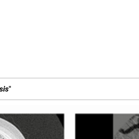
sis
"