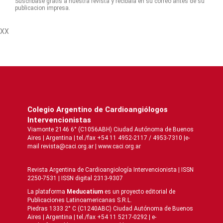
Suscribase gratis a nuestra revista y recibala en su correo antes de su
publicacion impresa.
XX
Colegio Argentino de Cardioangiólogos
Intervencionistas
Viamonte 2146 6° (C1056ABH) Ciudad Autónoma de Buenos
Aires | Argentina | tel./fax +54 11 4952-2117 / 4953-7310 |e-
mail revista@caci.org.ar |
www.caci.org.ar
Revista Argentina de Cardioangiologí­a Intervencionista | ISSN
2250-7531 | ISSN digital 2313-9307
La plataforma
Meducatium
es un proyecto editorial de
Publicaciones Latinoamericanas S.R.L.
Piedras 1333 2° C (C1240ABC) Ciudad Autónoma de Buenos
Aires | Argentina | tel./fax +54 11 5217-0292 | e-