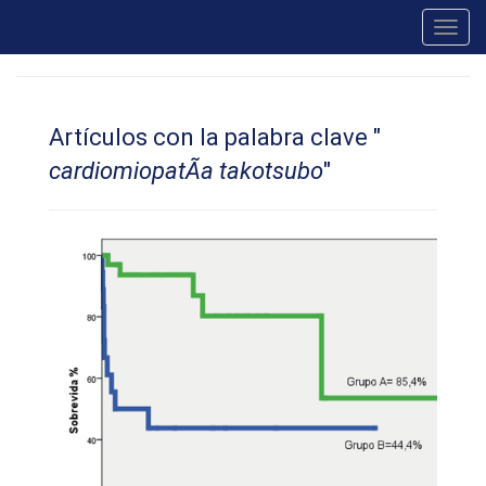
Toggl
navig
Artículos con la palabra clave "
cardiomiopatÃ­a takotsubo
"