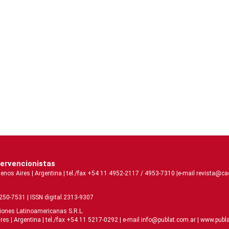
tervencionistas
 Aires | Argentina | tel./fax +54 11 4952-2117 / 4953-7310 |e-mail revista@caci
2250-7531 | ISSN digital 2313-9307
ciones Latinoamericanas S.R.L.
| Argentina | tel./fax +54 11 5217-0292 | e-mail info@publat.com.ar |
www.publa