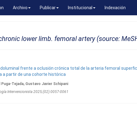
on
Archivo
Publicar
Institucional
Indexación
hronic lower limb. femoral artery (source: MeS
doluminal frente a oclusión crónica total de la arteria femoral superfici
a a partir de una cohorte histórica
l Puga-Tejada, Gustavo Javier Schipani
ogí­a Intervencionista 2025;(02):0057-0061