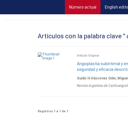
(current)
Número actual
English editi
Artículos con la palabra clave "
c
Artí­culo Original
Angioplastia subintimal y en
seguridad y eficacia descrit
Guido H Vásconez Giler, Migue
Revista Argentina de Cardioangiol
Registros 1 a 1 de 1