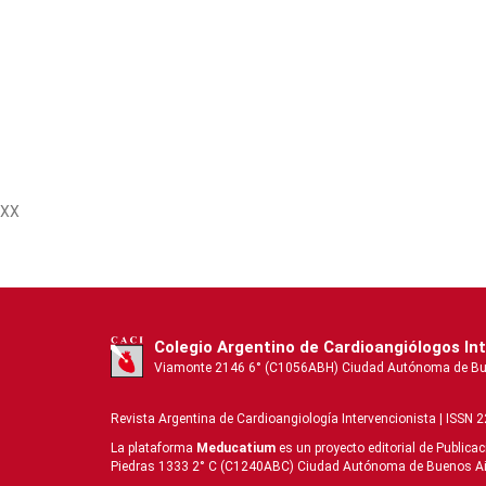
XX
Colegio Argentino de Cardioangiólogos In
Viamonte 2146 6° (C1056ABH) Ciudad Autónoma de Buenos
Revista Argentina de Cardioangiologí­a Intervencionista | ISSN 
La plataforma
Meducatium
es un proyecto editorial de Publica
Piedras 1333 2° C (C1240ABC) Ciudad Autónoma de Buenos Aires 