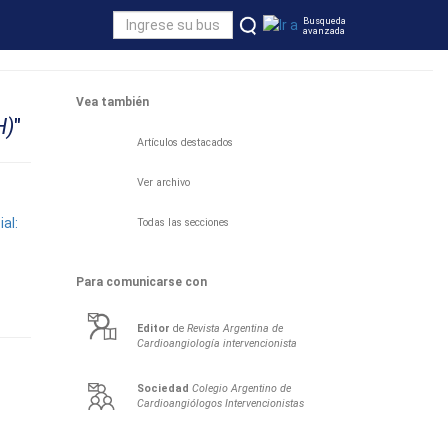
Busqueda
avanzada
Vea también
H)
"
Artículos destacados
Ver archivo
al:
Todas las secciones
Para comunicarse con
Editor
de
Revista Argentina de
Cardioangiología intervencionista
Sociedad
Colegio Argentino de
Cardioangiólogos Intervencionistas