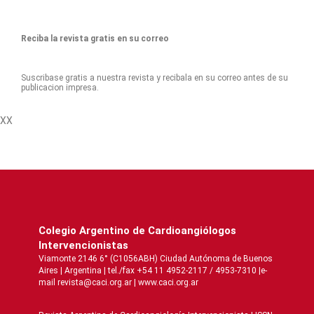
Reciba la revista gratis en su correo
Suscribase gratis a nuestra revista y recibala en su correo antes de su
publicacion impresa.
XX
Colegio Argentino de Cardioangiólogos
Intervencionistas
Viamonte 2146 6° (C1056ABH) Ciudad Autónoma de Buenos
Aires | Argentina | tel./fax +54 11 4952-2117 / 4953-7310 |e-
mail revista@caci.org.ar |
www.caci.org.ar