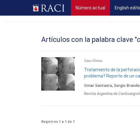
(current)
Número actual
English editi
Artículos con la palabra clave "
c
Caso Clínico
Tratamiento de la perforac
problema? Reporte de un c
Omar Santaera, Sergio Brande
Revista Argentina de Cardioangiol
Registros 1 a 1 de 1