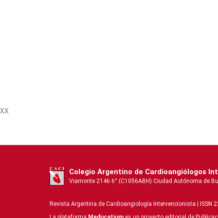
XX
Colegio Argentino de Cardioangiólogos In
Viamonte 2146 6° (C1056ABH) Ciudad Autónoma de Buenos
Revista Argentina de Cardioangiologí­a Intervencionista | ISSN 
La plataforma
Meducatium
es un proyecto editorial de Publica