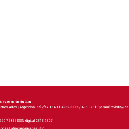
tervencionistas
 Aires | Argentina | tel./fax +54 11 4952-2117 / 4953-7310 |e-mail revista@caci
2250-7531 | ISSN digital 2313-9307
ciones Latinoamericanas S.R.L.