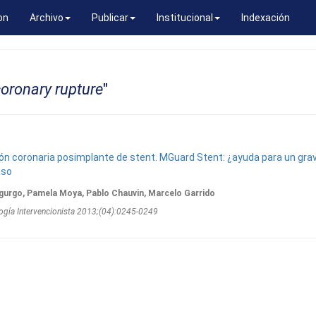
on
Archivo
Publicar
Institucional
Indexación
oronary rupture
"
ión coronaria posimplante de stent. MGuard Stent: ¿ayuda para un gra
aso
gurgo, Pamela Moya, Pablo Chauvin, Marcelo Garrido
ogí­a Intervencionista 2013;(04):0245-0249