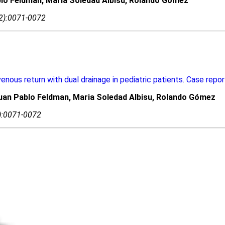
blo Feldman, Maria Soledad Albisu, Rolando Gómez
02):0071-0072
enous return with dual drainage in pediatric patients. Case repor
Juan Pablo Feldman, Maria Soledad Albisu, Rolando Gómez
2):0071-0072