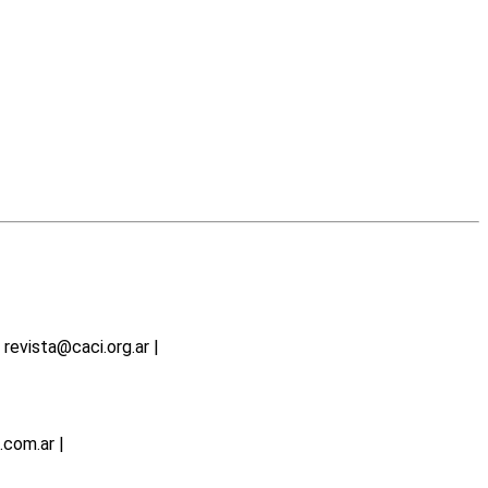
revista@caci.org.ar |
www.caci.org.ar
.com.ar |
www.publat.com.ar