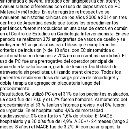
sintomática o severa, tratados con angioplastia con stent y
evaluar si hubo diferencias con el uso de dispositivos de PC.
Material y métodos. En este registro retrospectivo se
evaluaron las historias clínicas de los años 2006 a 2014 en tres
centros de Argentina desde que todos los procedimientos
periféricos fueron introducidos en una base de datos en común
en el Centro de Estudios en Cardiología Intervencionista. En ese
periodo se realizaron 372 angiografías de vasos de cuello y se
incluyeron 61 angioplastias carotídeas que cumplieron los
criterios de inclusión (> de 18 años, con EC sintomática o
asintomática con lesiones > 70% en una o ambas carótidas). El
uso de PC fue una prerrogativa del operador principal de
acuerdo a la calcificación, grado de lesión y factibilidad de
atravesarla sin predilatar, utilizando stent directo. Todos los
pacientes recibieron dosis de carga previa de clopidogrel y
doble terapia de agregación plaquetaria luego del
procedimiento.
Resultados. Se utilizó PC en el 31% de los pacientes evaluados.
La edad fue del 70,6 y el 67% fueron hombres. Al momento del
procedimiento el 33 % tenían síntomas previos, y el 8% fueron
de urgencia. En el hospital hubo 4,9% de mortalidad
cardiovascular, 0% de infarto y 1,6% de stroke. El MACE
hospitalario y a 30 días fue del 4,9%. A 30+/- 24 meses (rango 3
meses-8 años) el MACE fue de 3.2%. Al comparar grupos, la