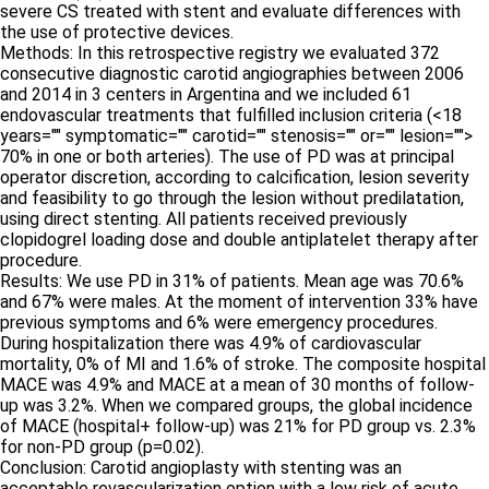
severe CS treated with stent and evaluate differences with
the use of protective devices.
Methods: In this retrospective registry we evaluated 372
consecutive diagnostic carotid angiographies between 2006
and 2014 in 3 centers in Argentina and we included 61
endovascular treatments that fulfilled inclusion criteria (<18
years="" symptomatic="" carotid="" stenosis="" or="" lesion="">
70% in one or both arteries). The use of PD was at principal
operator discretion, according to calcification, lesion severity
and feasibility to go through the lesion without predilatation,
using direct stenting. All patients received previously
clopidogrel loading dose and double antiplatelet therapy after
procedure.
Results: We use PD in 31% of patients. Mean age was 70.6%
and 67% were males. At the moment of intervention 33% have
previous symptoms and 6% were emergency procedures.
During hospitalization there was 4.9% of cardiovascular
mortality, 0% of MI and 1.6% of stroke. The composite hospital
MACE was 4.9% and MACE at a mean of 30 months of follow-
up was 3.2%. When we compared groups, the global incidence
of MACE (hospital+ follow-up) was 21% for PD group vs. 2.3%
for non-PD group (p=0.02).
Conclusion: Carotid angioplasty with stenting was an
acceptable revascularization option with a low risk of acute