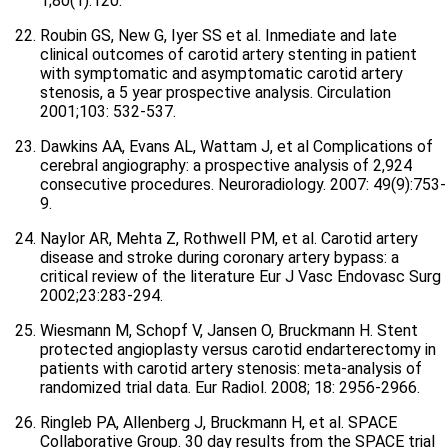
1;80(1):120.
Roubin GS, New G, Iyer SS et al. Inmediate and late
clinical outcomes of carotid artery stenting in patient
with symptomatic and asymptomatic carotid artery
stenosis, a 5 year prospective analysis. Circulation
2001;103: 532-537.
Dawkins AA, Evans AL, Wattam J, et al Complications of
cerebral angiography: a prospective analysis of 2,924
consecutive procedures. Neuroradiology. 2007: 49(9):753-
9.
Naylor AR, Mehta Z, Rothwell PM, et al. Carotid artery
disease and stroke during coronary artery bypass: a
critical review of the literature Eur J Vasc Endovasc Surg
2002;23:283-294.
Wiesmann M, Schopf V, Jansen O, Bruckmann H. Stent
protected angioplasty versus carotid endarterectomy in
patients with carotid artery stenosis: meta-analysis of
randomized trial data. Eur Radiol. 2008; 18: 2956-2966.
Ringleb PA, Allenberg J, Bruckmann H, et al. SPACE
Collaborative Group. 30 day results from the SPACE trial