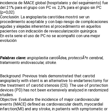
incidencia de MACE global (hospitalario y del seguimiento) fue
del 21% para el grupo con PC vs. 2,3% para el grupo sin PC
(p=0,02).
Conclusión. La angioplastia carotídea mostró ser un
procedimiento aceptable y con bajo riesgo de complicaciones
agudas y alejadas inherentes al procedimiento en aquellos
pacientes con indicación de revascularización quirúrgica.
En esta serie el uso de PC no se acompañó con una mejor
evolución
Palabras clave:
angioplastia carotÃ­dea, protecciÃ³n cerebral,
tratamiento endovascular, stroke.
Background: Previous trials demonstrated that carotid
angioplasty with stent is an alternative to endarterectomy for
the treatment of carotid stenosis (CS). The use of protection
devices (PD) has not been extensively analyzed in randomized
studies.
Objective: Evaluate the incidence of major cardiovascular
events (MACE) defined as cardiovascular death, myocardial
infarction(MI) and any stroke, in patients with symptomatic or