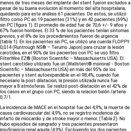
menos de tres meses del implante del stent fueron excluidos a
pesar de su buena evolución al momento del alta hospitalaria,
quedando para este análisis 61 pacientes. De estos, se utilizó
filtro como PC en 19 pacientes (31%) y en 42 pacientes (69%)
sin PC (figura 1). El promedio de edad fue de 70,6 +/- 9 años y
67% fueron hombres. El 33 % de los pacientes tenían síntomas
previos, y el 8% de los procedimientos fueron de urgencia
(tabla 1). En los pacientes sin PC, se utilizó una cuerda FLOPPY
0,014 (Runtrough NS® – Terumo Japon) para cruzar la lesión
carotídea; en el 90% de los pacientes con PC se usó filtro
FilterWire EZ® (Boston Scientific – Massachusetts USA). El
stent carotídeo utilizado fue un (Wallstent® monorail - Boston
Scientific – Massachusetts USA) en más del 95% de los
pacientes y stent autoexpandible en el 98,4%; cuando fue
necesario la post dilatacion, la presión utilizada nunca fue
mayor a 8 atmósferas. Se realizó post-dilatación en el 42% de
los casos en el grupo con PC, siendo la relacion balón /arteria
0.7/1.
La incidencia de MACE en el hospital fue del 4,9%, la muerte de
causa cardiovascular del 4,9%, no se registro incidencia de
infarto de miocardio y de stroke mayor o menor.
(Tabla 2)
. No
hubo episodios de sangrado y tres pacientes presentaron
insuficiencia renal aguda (4.9%). Excluyendo los dos pacientes