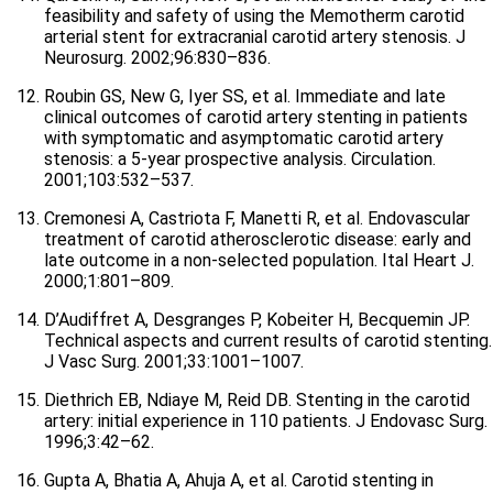
feasibility and safety of using the Memotherm carotid
arterial stent for extracranial carotid artery stenosis. J
Neurosurg. 2002;96:830–836.
Roubin GS, New G, Iyer SS, et al. Immediate and late
clinical outcomes of carotid artery stenting in patients
with symptomatic and asymptomatic carotid artery
stenosis: a 5-year prospective analysis. Circulation.
2001;103:532–537.
Cremonesi A, Castriota F, Manetti R, et al. Endovascular
treatment of carotid atherosclerotic disease: early and
late outcome in a non-selected population. Ital Heart J.
2000;1:801–809.
D’Audiffret A, Desgranges P, Kobeiter H, Becquemin JP.
Technical aspects and current results of carotid stenting.
J Vasc Surg. 2001;33:1001–1007.
Diethrich EB, Ndiaye M, Reid DB. Stenting in the carotid
artery: initial experience in 110 patients. J Endovasc Surg.
1996;3:42–62.
Gupta A, Bhatia A, Ahuja A, et al. Carotid stenting in