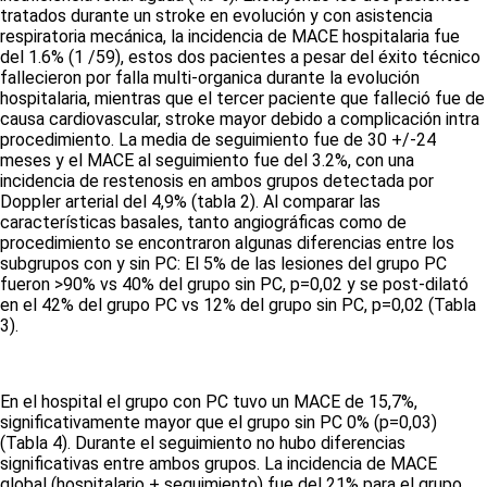
tratados durante un stroke en evolución y con asistencia
respiratoria mecánica, la incidencia de MACE hospitalaria fue
del 1.6% (1 /59), estos dos pacientes a pesar del éxito técnico
fallecieron por falla multi-organica durante la evolución
hospitalaria, mientras que el tercer paciente que falleció fue de
causa cardiovascular, stroke mayor debido a complicación intra
procedimiento. La media de seguimiento fue de 30 +/-24
meses y el MACE al seguimiento fue del 3.2%, con una
incidencia de restenosis en ambos grupos detectada por
Doppler arterial del 4,9% (tabla 2). Al comparar las
características basales, tanto angiográficas como de
procedimiento se encontraron algunas diferencias entre los
subgrupos con y sin PC: El 5% de las lesiones del grupo PC
fueron >90% vs 40% del grupo sin PC, p=0,02 y se post-dilató
en el 42% del grupo PC vs 12% del grupo sin PC, p=0,02
(Tabla
3)
.
En el hospital el grupo con PC tuvo un MACE de 15,7%,
significativamente mayor que el grupo sin PC 0% (p=0,03)
(Tabla 4)
. Durante el seguimiento no hubo diferencias
significativas entre ambos grupos. La incidencia de MACE
global (hospitalario + seguimiento) fue del 21% para el grupo