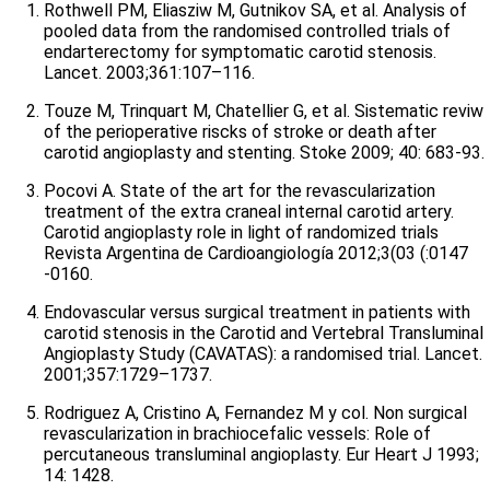
Rothwell PM, Eliasziw M, Gutnikov SA, et al. Analysis of
pooled data from the randomised controlled trials of
endarterectomy for symptomatic carotid stenosis.
Lancet. 2003;361:107–116.
Touze M, Trinquart M, Chatellier G, et al. Sistematic reviw
of the perioperative riscks of stroke or death after
carotid angioplasty and stenting. Stoke 2009; 40: 683-93.
Pocovi A. State of the art for the revascularization
treatment of the extra craneal internal carotid artery.
Carotid angioplasty role in light of randomized trials
Revista Argentina de Cardioangiología 2012;3(03 (:0147
-0160.
Endovascular versus surgical treatment in patients with
carotid stenosis in the Carotid and Vertebral Transluminal
Angioplasty Study (CAVATAS): a randomised trial. Lancet.
2001;357:1729–1737.
Rodriguez A, Cristino A, Fernandez M y col. Non surgical
revascularization in brachiocefalic vessels: Role of
percutaneous transluminal angioplasty. Eur Heart J 1993;
14: 1428.