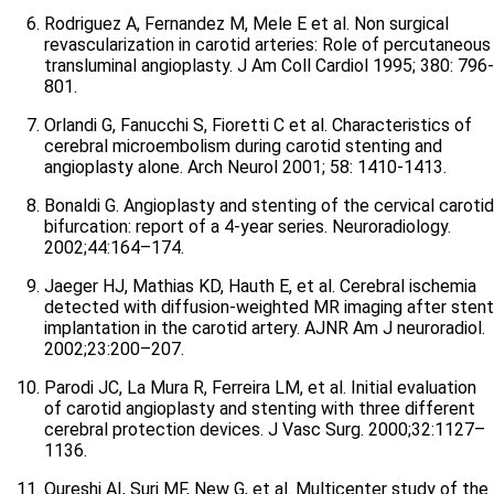
Rodriguez A, Fernandez M, Mele E et al. Non surgical
revascularization in carotid arteries: Role of percutaneous
transluminal angioplasty. J Am Coll Cardiol 1995; 380: 796-
801.
Orlandi G, Fanucchi S, Fioretti C et al. Characteristics of
cerebral microembolism during carotid stenting and
angioplasty alone. Arch Neurol 2001; 58: 1410-1413.
Bonaldi G. Angioplasty and stenting of the cervical carotid
bifurcation: report of a 4-year series. Neuroradiology.
2002;44:164–174.
Jaeger HJ, Mathias KD, Hauth E, et al. Cerebral ischemia
detected with diffusion-weighted MR imaging after stent
implantation in the carotid artery. AJNR Am J neuroradiol.
2002;23:200–207.
Parodi JC, La Mura R, Ferreira LM, et al. Initial evaluation
of carotid angioplasty and stenting with three different
cerebral protection devices. J Vasc Surg. 2000;32:1127–
1136.
Qureshi AI, Suri MF, New G, et al. Multicenter study of the