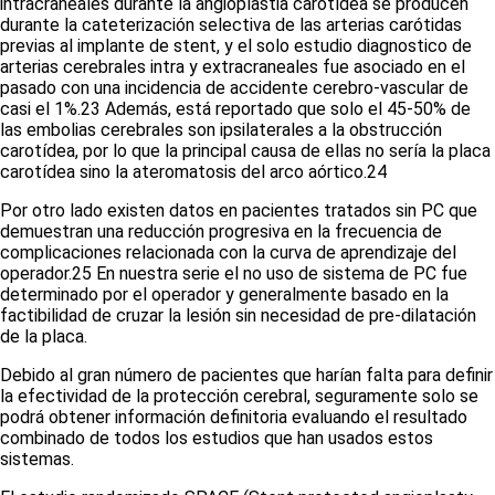
intracraneales durante la angioplastia carotídea se producen
durante la cateterización selectiva de las arterias carótidas
previas al implante de stent, y el solo estudio diagnostico de
arterias cerebrales intra y extracraneales fue asociado en el
pasado con una incidencia de accidente cerebro-vascular de
casi el 1%.
23
Además, está reportado que solo el 45-50% de
las embolias cerebrales son ipsilaterales a la obstrucción
carotídea, por lo que la principal causa de ellas no sería la placa
carotídea sino la ateromatosis del arco aórtico.
24
Por otro lado existen datos en pacientes tratados sin PC que
demuestran una reducción progresiva en la frecuencia de
complicaciones relacionada con la curva de aprendizaje del
operador.
25
En nuestra serie el no uso de sistema de PC fue
determinado por el operador y generalmente basado en la
factibilidad de cruzar la lesión sin necesidad de pre-dilatación
de la placa.
Debido al gran número de pacientes que harían falta para definir
la efectividad de la protección cerebral, seguramente solo se
podrá obtener información definitoria evaluando el resultado
combinado de todos los estudios que han usados estos
sistemas.