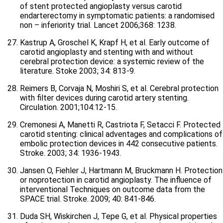
of stent protected angioplasty versus carotid
endarterectomy in symptomatic patients: a randomised
non – inferiority trial. Lancet 2006;368: 1238.
Kastrup A, Groschel K, Krapf H, et al. Early outcome of
carotid angioplasty and stenting with and without
cerebral protection device: a systemic review of the
literature. Stoke 2003; 34: 813-9.
Reimers B, Corvaja N, Moshiri S, et al. Cerebral protection
with filter devices during carotid artery stenting.
Circulation. 2001;104:12-15.
Cremonesi A, Manetti R, Castriota F, Setacci F. Protected
carotid stenting: clinical adventages and complications of
embolic protection devices in 442 consecutive patients.
Stroke. 2003; 34: 1936-1943.
Jansen O, Fiehler J, Hartmann M, Bruckmann H. Protection
or noprotection in carotid angioplasty. The influence of
interventional Techniques on outcome data from the
SPACE trial. Stroke. 2009; 40: 841-846.
Duda SH, Wiskirchen J, Tepe G, et al. Physical properties