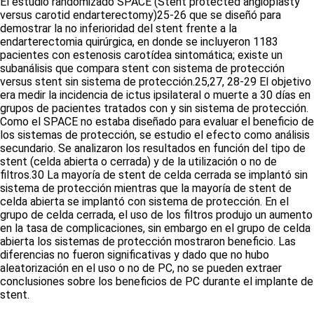
El estudio randomizado SPACE (Stent protected angioplasty
versus carotid endarterectomy)
25-26
que se diseñó para
demostrar la no inferioridad del stent frente a la
endarterectomia quirúrgica, en donde se incluyeron 1183
pacientes con estenosis carotídea sintomática; existe un
subanálisis que compara stent con sistema de protección
versus stent sin sistema de protección.
25,27, 28-29
El objetivo
era medir la incidencia de ictus ipsilateral o muerte a 30 días en
grupos de pacientes tratados con y sin sistema de protección.
Como el SPACE no estaba diseñado para evaluar el beneficio de
los sistemas de protección, se estudio el efecto como análisis
secundario. Se analizaron los resultados en función del tipo de
stent (celda abierta o cerrada) y de la utilización o no de
filtros.
30
La mayoría de stent de celda cerrada se implantó sin
sistema de protección mientras que la mayoría de stent de
celda abierta se implantó con sistema de protección. En el
grupo de celda cerrada, el uso de los filtros produjo un aumento
en la tasa de complicaciones, sin embargo en el grupo de celda
abierta los sistemas de protección mostraron beneficio. Las
diferencias no fueron significativas y dado que no hubo
aleatorización en el uso o no de PC, no se pueden extraer
conclusiones sobre los beneficios de PC durante el implante de
stent.