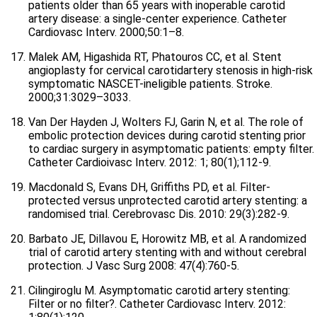
patients older than 65 years with inoperable carotid
artery disease: a single-center experience. Catheter
Cardiovasc Interv. 2000;50:1–8.
Malek AM, Higashida RT, Phatouros CC, et al. Stent
angioplasty for cervical carotidartery stenosis in high-risk
symptomatic NASCET-ineligible patients. Stroke.
2000;31:3029–3033.
Van Der Hayden J, Wolters FJ, Garin N, et al. The role of
embolic protection devices during carotid stenting prior
to cardiac surgery in asymptomatic patients: empty filter.
Catheter Cardioivasc Interv. 2012: 1; 80(1);112-9.
Macdonald S, Evans DH, Griffiths PD, et al. Filter-
protected versus unprotected carotid artery stenting: a
randomised trial. Cerebrovasc Dis. 2010: 29(3):282-9.
Barbato JE, Dillavou E, Horowitz MB, et al. A randomized
trial of carotid artery stenting with and without cerebral
protection. J Vasc Surg 2008: 47(4):760-5.
Cilingiroglu M. Asymptomatic carotid artery stenting:
Filter or no filter?. Catheter Cardiovasc Interv. 2012: