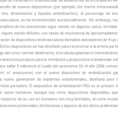
tegia de tratamiento endovascular de aneurismas se enfocaba en llen
rrollo de nuevos dispositivos (por ejemplo, los stents intracraneal
 tres dimensiones y líquidos embolizantes), el porcentaje de les
ovasculares se ha incrementado sustancialmente. Sin embargo, nu
ompleta de los aneurismas sigue siendo, en algunos casos, limitada 
 siguen siendo difíciles, con tasas de recurrencia de aproximadamen
ación de dispositivos endovasculares llamados desviadores de fl ujo 
Estos dispositivos se han diseñado para reconstruir a la arteria port
o largo del curso normal. Idealmente, este desacoplamiento hemodinámic
-aneurisma propicio para la trombosis y proporciona el andamiaje sob
ara sellar fi nalmente el cuello del aneurisma. En el año 2006 comen
ment of aneurysms) con el nuevo dispositivo de embolización pip
a nueva generación de implantes endoluminales, diseñada para t
teria portadora. El dispositivo de embolización PED es el primero d
 en seres humanos. Aunque hay otros dispositivos disponibles, qu
es respecto de su uso en humanos son muy limitados, en esta revisió
licaciones potenciales, limitaciones y algunos de los datos preliminar