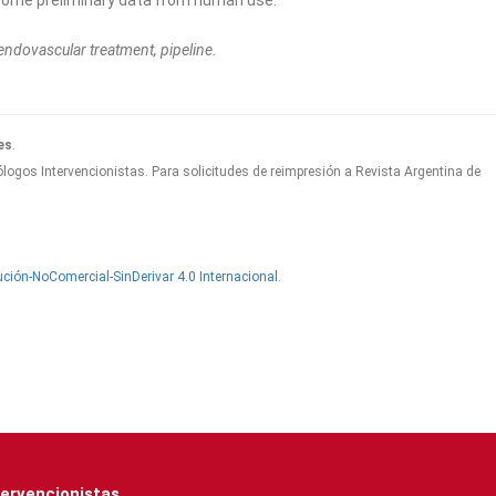
, some preliminary data from human use.
 endovascular treatment, pipeline.
es
.
logos Intervencionistas. Para solicitudes de reimpresión a Revista Argentina de
ción-NoComercial-SinDerivar 4.0 Internacional
.
tervencionistas