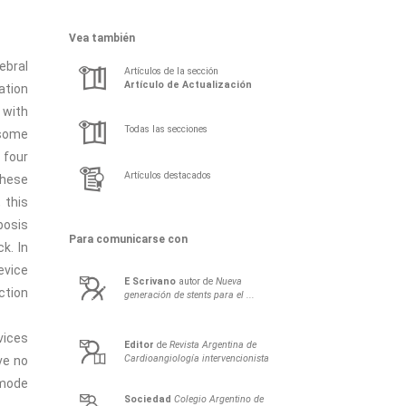
Vea también
ebral
Artículos de la sección
Artículo de Actualización
ation
 with
Todas las secciones
 some
 four
Artículos destacados
These
 this
bosis
Para comunicarse con
k. In
evice
E
Scrivano
autor de
Nueva
ction
generación de stents para el ...
vices
Editor
de
Revista Argentina de
Cardioangiología intervencionista
ve no
 mode
Sociedad
Colegio Argentino de