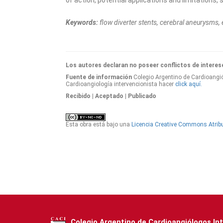
of action, potential applications and limitations
Keywords:
flow diverter stents, cerebral aneurysms,
Los autores declaran no poseer conflictos de interes
Fuente de información
Colegio Argentino de Cardioangió
Cardioangiología intervencionista hacer
click aquí.
Recibido
| Aceptado
| Publicado
Esta obra está bajo una
Licencia Creative Commons Atribu
Colegio Argentino de Cardioangiólogos In