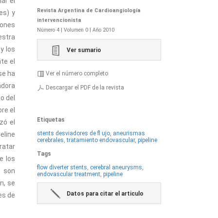
ar el
Revista Argentina de Cardioangiología
es) y
intervencionista
iones
Número 4 | Volumen 0 | Año 2010
estra
y los
Ver sumario
te el
se ha
Ver el número completo
adora
Descargar el PDF de la revista
o del
re el
Etiquetas
zó el
stents desviadores de fl ujo
,
aneurismas
eline
cerebrales
,
tratamiento endovascular
,
pipeline
ratar
Tags
e los
flow diverter stents
,
cerebral aneurysms
,
e son
endovascular treatment
,
pipeline
n, se
Datos para citar el articulo
es de