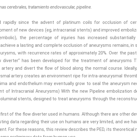
mas cerebrales, tratamiento endovascular, pipeline.
 rapidly since the advent of platinum coils for occlusion of cer
pment of new devices (eg, intracranial stents) and improved emboliz
 embolic), the percentage of injuries has increased substantially
o achieve a lasting and complete occlusion of aneurysms remains, in
neurysms, with recurrence rates of approximately 20%. Over the past
low diverter” has been developed for the treatment of aneurysms 
rtery and divert the flow of blood along the normal course. Ideally,
mal artery creates an environment ripe for intra-aneurysmal throm
tima and endothelium may eventually grow to seal the aneurysm nec
ent of Intracranial Aneurysms) With the new Pipeline embolization d
doluminal stents, designed to treat aneurysms through the reconstru
first of the flow diverter used in humans. Although there are other de
xisting data regarding their use on humans are very limited, and we ha
t. For these reasons, this review describes the PED, its theoretical