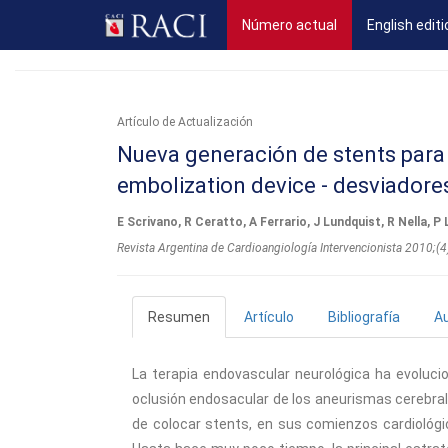
(current)
Número actual
English editi
Artículo de Actualización
Nueva generación de stents para 
embolization device - desviadores
E Scrivano, R Ceratto, A Ferrario, J Lundquist, R Nella, P 
Revista Argentina de Cardioangiologí­a Intervencionista 2010;(
Resumen
Artículo
Bibliografía
A
La terapia endovascular neurológica ha evolucio
oclusión endosacular de los aneurismas cerebrale
de colocar stents, en sus comienzos cardiológi