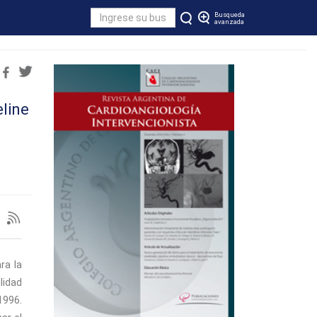
Busqueda
avanzada
eline
ra la
lidad
1996.