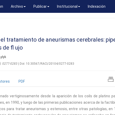
on
Archivo
Publicar
Institucional
Indexación
el tratamiento de aneurismas cerebrales: pip
 de fl ujo
Lylyk
4): 0277-0283
| Doi: 10.30567/RACI/20104/0277-0283
utores
PDF
nado vertiginosamente desde la aparición de los coils de platino pa
s, en 1990, y luego de las primeras publicaciones acerca de la factibi
cos para tratar aneurismas y estenosis, entre otras patologías, en 