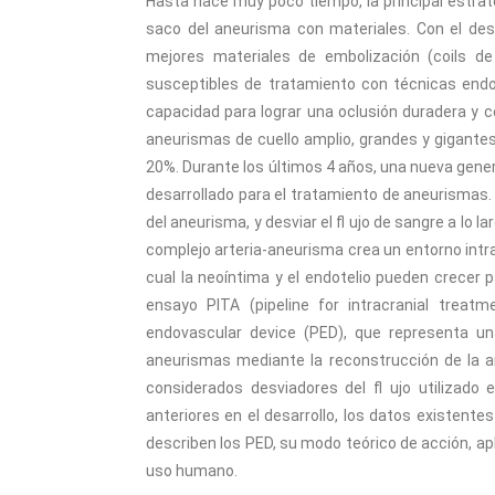
Hasta hace muy poco tiempo, la principal estra
saco del aneurisma con materiales. Con el desa
mejores materiales de embolización (coils de
susceptibles de tratamiento con técnicas end
capacidad para lograr una oclusión duradera y c
aneurismas de cuello amplio, grandes y gigantes
20%. Durante los últimos 4 años, una nueva gener
desarrollado para el tratamiento de aneurismas. 
del aneurisma, y desviar el fl ujo de sangre a l
complejo arteria-aneurisma crea un entorno intra
cual la neoíntima y el endotelio pueden crecer p
ensayo PITA (pipeline for intracranial treat
endovascular device (PED), que representa un
aneurismas mediante la reconstrucción de la ar
considerados desviadores del fl ujo utilizado
anteriores en el desarrollo, los datos existent
describen los PED, su modo teórico de acción, ap
uso humano.